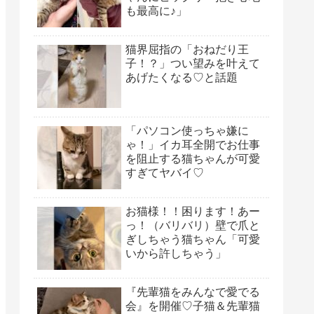
も最高に♪」
猫界屈指の「おねだり王
子！？」つい望みを叶えて
あげたくなる♡と話題
「パソコン使っちゃ嫌に
ゃ！」イカ耳全開でお仕事
を阻止する猫ちゃんが可愛
すぎてヤバイ♡
お猫様！！困ります！あー
っ！（バリバリ）壁で爪と
ぎしちゃう猫ちゃん「可愛
いから許しちゃう」
『先輩猫をみんなで愛でる
会』を開催♡子猫＆先輩猫