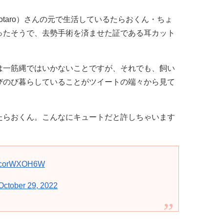
otaro）さんの元で生活しているたらおくん・ちょ
ったそうで、去勢手術を済ませた証である耳カット
は一筋縄ではいかないことですが、それでも、飼い
びのび暮らしていることがツイートの端々から見て
たらおくん。こんなにキュートだと許しちゃいます
m/OcorWXOH6W
October 29, 2022