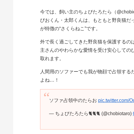
今では、飼い主のちょびたろたら（@chobi
びおくん・太郎くんは、もともと野良猫だ
が特徴の“さくらねこ”です。
外で長く過ごしてきた野良猫を保護するの
主さんのやわらかな愛情を受け安心しての
取れます。
人間用のソファーでも我が物顔で占領する
よね…！
ソファ占領中のたらお
pic.twitter.co
— ちょびたろたら🐈🐈🐈 (@chobiotaro)