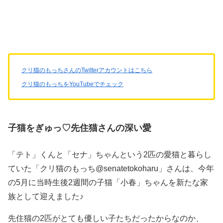
クリ猫のもっちさんのTwitterアカウントはこちら
クリ猫のもっちをYouTubeでチェック
子猫をぎゅっ♡先住猫さんの深い愛
「テト」くんと「セナ」ちゃんという2匹の愛猫と暮らし
ていた「クリ猫のもっち@senatetokoharu」さんは、今年
の5月に当時生後2週間の子猫「小春」ちゃんを新たな家
族として迎えました♪
先住猫の2匹がとても優しい子たちだったからなのか、