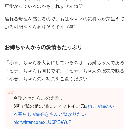
可愛がっているのかもしれませんね♡
溢れる母性を感じるので、もはやママの気持ちが芽生えて
いる可能性すらありそうです（笑）
お姉ちゃんからの愛情もたっぷり
「小春」ちゃんを大切にしているのは、お姉ちゃんである
「セナ」ちゃんも同じです。「セナ」ちゃんの腕枕で眠る
「小春」ちゃんのお写真をご覧ください！
今朝起きたらこの光景…
3匹で私の足の間にフィットイン🥰
#ねこ
#猫のい
る暮らし
#猫好きさんと繫がりたい
pic.twitter.com/xLU6PEeYuP