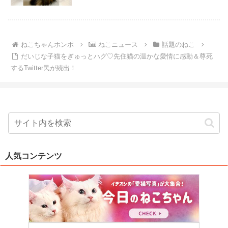
ねこちゃんホンポ
ねこニュース
話題のねこ
だいじな子猫をぎゅっとハグ♡先住猫の温かな愛情に感動＆尊死
するTwitter民が続出！
人気コンテンツ