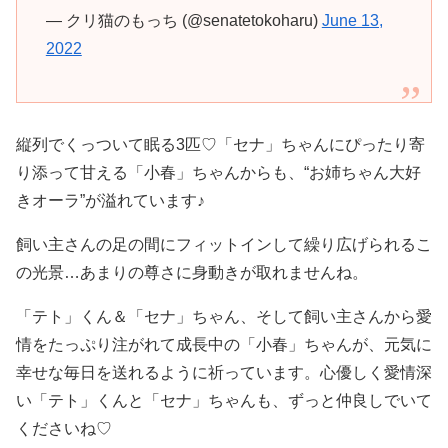
— クリ猫のもっち (@senatetokoharu)
June 13,
2022
縦列でくっついて眠る3匹♡「セナ」ちゃんにぴったり寄
り添って甘える「小春」ちゃんからも、“お姉ちゃん大好
きオーラ”が溢れています♪
飼い主さんの足の間にフィットインして繰り広げられるこ
の光景…あまりの尊さに身動きが取れませんね。
「テト」くん＆「セナ」ちゃん、そして飼い主さんから愛
情をたっぷり注がれて成長中の「小春」ちゃんが、元気に
幸せな毎日を送れるように祈っています。心優しく愛情深
い「テト」くんと「セナ」ちゃんも、ずっと仲良しでいて
くださいね♡