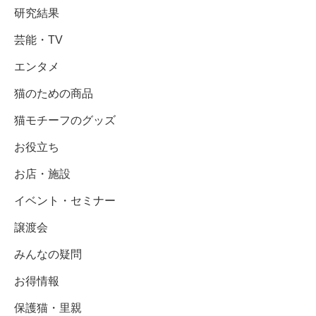
研究結果
芸能・TV
エンタメ
猫のための商品
猫モチーフのグッズ
お役立ち
お店・施設
イベント・セミナー
譲渡会
みんなの疑問
お得情報
保護猫・里親