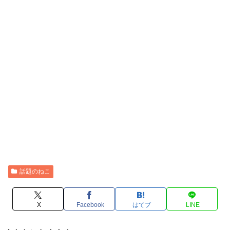
話題のねこ
X
Facebook
はてブ
LINE