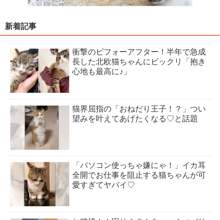
新着記事
衝撃のビフォーアフター！半年で急成
長した北欧猫ちゃんにビックリ「抱き
心地も最高に♪」
猫界屈指の「おねだり王子！？」つい
望みを叶えてあげたくなる♡と話題
「パソコン使っちゃ嫌にゃ！」イカ耳
全開でお仕事を阻止する猫ちゃんが可
愛すぎてヤバイ♡