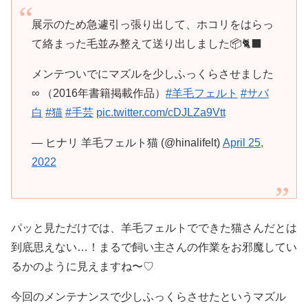
展示のため急遽引っ張り出して、ホコリをはらっ
て絡まった毛並み整えて送り出しました📦🐈‍⬛
メンテついでにマズルを少しふっくらさせました
∞ （2016年書籍掲載作品）
#羊毛フェルト
#サバ
白
#猫
#手芸
pic.twitter.com/cDJLZa9Vtt
— ヒナリ 羊毛フェルト猫 (@hinalifelt)
April 25,
2022
パッと見ただけでは、羊毛フェルトでできた猫さんだとは
到底思えない…！まるで飼い主さんの作業をお邪魔してい
るかのように見えますね〜♡
今回のメンテナンスで少しふっくらさせたというマズル