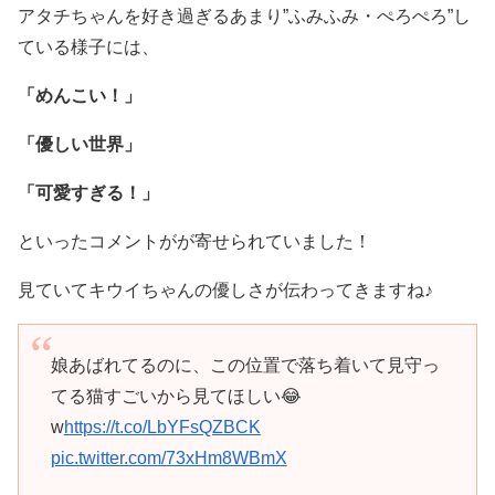
アタチちゃんを好き過ぎるあまり”ふみふみ・ぺろぺろ”し
ている様子には、
「めんこい！」
「優しい世界」
「可愛すぎる！」
といったコメントがが寄せられていました！
見ていてキウイちゃんの優しさが伝わってきますね♪
娘あばれてるのに、この位置で落ち着いて見守っ
てる猫すごいから見てほしい😂
w
https://t.co/LbYFsQZBCK
pic.twitter.com/73xHm8WBmX