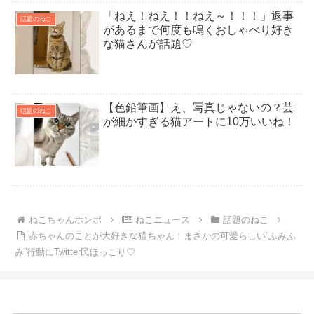
「ねえ！ねえ！！ねえ～！！！」返事
話題のねこ
があるまで何度も鳴くおしゃべり好き
な猫さんが話題♡
【色鉛筆画】え、写真じゃないの？芸
話題のねこ
が細かすぎる猫アートに10万いいね！
ねこちゃんホンポ
ねこニュース
話題のねこ
赤ちゃんのことが大好きな猫ちゃん！まさかの可愛らしい”ふみふ
み”行動にTwitter民ほっこり♡