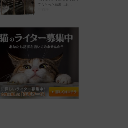
てもらった結果…ま…
大竹晋平