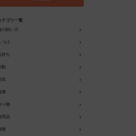
カテゴリ一覧
猫の飼い方
しつけ
気持ち
行動
病気
健康
食べ物
猫用品
猫種