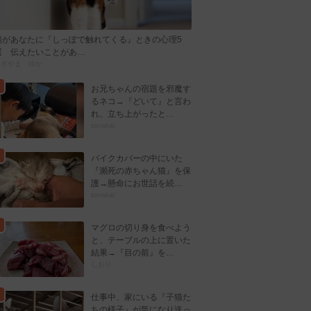
猫があなたに『しっぽで触れてくる』ときの心理5
選 伝えたいことがあ…
かぎやま ゆか
お兄ちゃんの宿題を邪魔す
るネコ→『どいて』と言わ
れ、立ち上がったと…
tonakai
バイクカバーの中にいた
『瀕死の赤ちゃん猫』を保
護→懸命にお世話を続…
tonakai
マグロの切り身を食べよう
と、テーブルの上に置いた
結果→『目の前』を…
しおり
仕事中、家にいる『子猫た
ちの様子』が気になり送っ