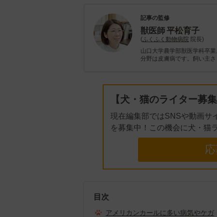
記事の監修
獣医師
平松育子
(
ふくふく動物病院
院長)
山口大学農学部獣医学科卒業
分野は皮膚病です。飼い主さ
【犬・猫のライター募集
現在編集部ではSNSや動画サ
を募集中！この機会に犬・猫
応
目次
アメリカンカールに多い病気やケガ