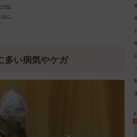
の予防
ために
に多い病気やケガ
よ
1