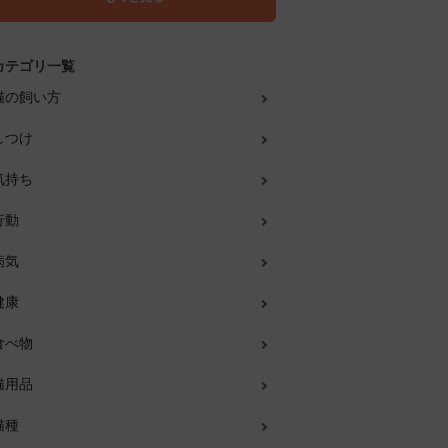
カテゴリ一覧
猫の飼い方
しつけ
気持ち
行動
病気
健康
食べ物
猫用品
猫種