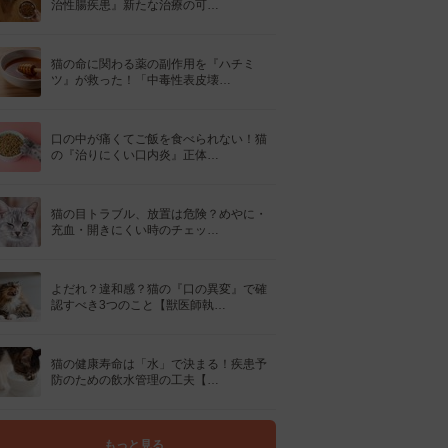
治性腸疾患』新たな治療の可…
猫の命に関わる薬の副作用を『ハチミ
ツ』が救った！「中毒性表皮壊…
口の中が痛くてご飯を食べられない！猫
の『治りにくい口内炎』正体…
猫の目トラブル、放置は危険？めやに・
充血・開きにくい時のチェッ…
よだれ？違和感？猫の『口の異変』で確
認すべき3つのこと【獣医師執…
猫の健康寿命は「水」で決まる！疾患予
防のための飲水管理の工夫【…
もっと見る