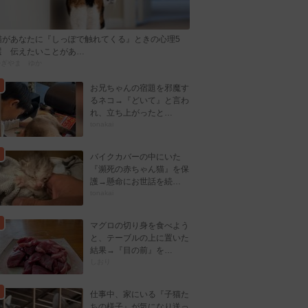
猫があなたに『しっぽで触れてくる』ときの心理5
選 伝えたいことがあ…
かぎやま ゆか
お兄ちゃんの宿題を邪魔す
るネコ→『どいて』と言わ
れ、立ち上がったと…
tonakai
バイクカバーの中にいた
『瀕死の赤ちゃん猫』を保
護→懸命にお世話を続…
tonakai
マグロの切り身を食べよう
と、テーブルの上に置いた
結果→『目の前』を…
しおり
仕事中、家にいる『子猫た
ちの様子』が気になり送っ