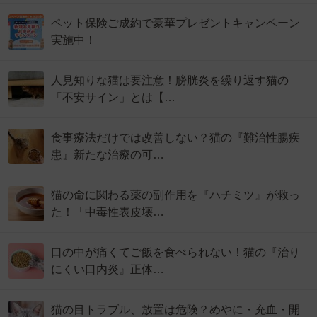
ペット保険ご成約で豪華プレゼントキャンペーン
実施中！
人見知りな猫は要注意！膀胱炎を繰り返す猫の
「不安サイン」とは【…
食事療法だけでは改善しない？猫の『難治性腸疾
患』新たな治療の可…
猫の命に関わる薬の副作用を『ハチミツ』が救っ
た！「中毒性表皮壊…
口の中が痛くてご飯を食べられない！猫の『治り
にくい口内炎』正体…
猫の目トラブル、放置は危険？めやに・充血・開