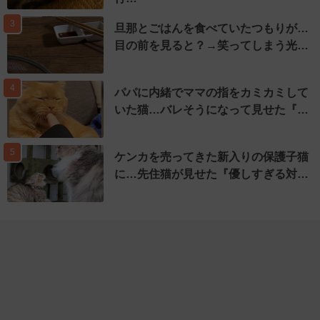
3
旦那とごはんを食べていたつもりが…
目の前を見ると？→笑ってしまう光…
4
パパに内緒でママの指をカミカミして
いた猫…バレそうになって見せた『…
5
ケンカを売ってきた新入りの保護子猫
に…先住猫が見せた『優しすぎる対…