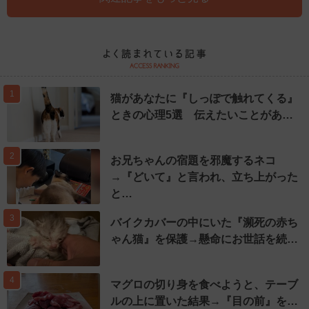
1
猫があなたに『しっぽで触れてくる』
ときの心理5選 伝えたいことがあ…
2
お兄ちゃんの宿題を邪魔するネコ
→『どいて』と言われ、立ち上がった
と…
3
バイクカバーの中にいた『瀕死の赤ち
ゃん猫』を保護→懸命にお世話を続…
4
マグロの切り身を食べようと、テーブ
ルの上に置いた結果→『目の前』を…