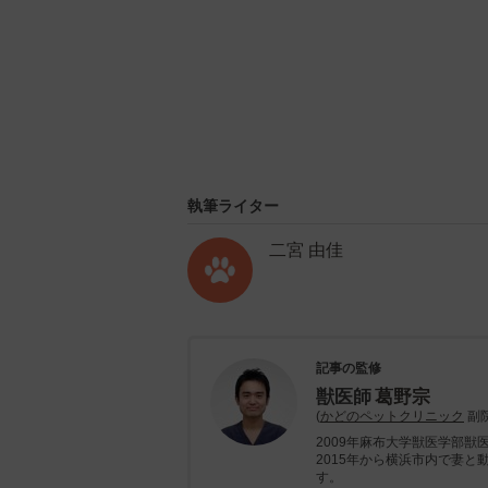
執筆ライター
二宮 由佳
記事の監修
獣医師
葛野宗
(
かどのペットクリニック
副院
2009年麻布大学獣医学部獣
2015年から横浜市内で妻
す。