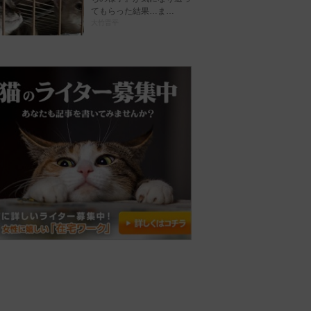
てもらった結果…ま…
大竹晋平