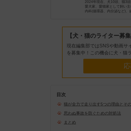
2024年現在、犬10頭、猫
愛犬家、愛猫家として飼い主
内科(循環器、内分泌など)
【犬・猫のライター募集
現在編集部ではSNSや動画サ
を募集中！この機会に犬・猫
応
目次
猫が全力で走り出す5つの理由とそ
思わぬ事故を防ぐための対処法
まとめ