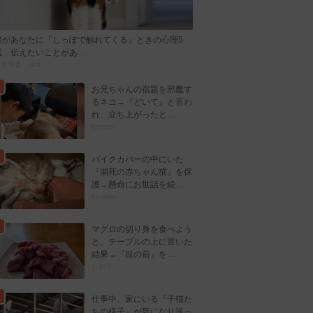
猫があなたに『しっぽで触れてくる』ときの心理5
選 伝えたいことがあ…
かぎやま ゆか
お兄ちゃんの宿題を邪魔す
るネコ→『どいて』と言わ
れ、立ち上がったと…
tonakai
バイクカバーの中にいた
『瀕死の赤ちゃん猫』を保
護→懸命にお世話を続…
tonakai
マグロの切り身を食べよう
と、テーブルの上に置いた
結果→『目の前』を…
しおり
仕事中、家にいる『子猫た
ちの様子』が気になり送っ