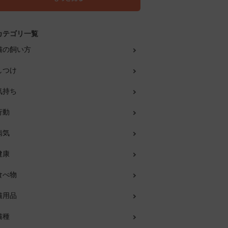
カテゴリ一覧
猫の飼い方
しつけ
気持ち
行動
病気
健康
食べ物
猫用品
猫種