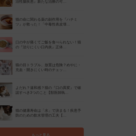
治性腸疾患』新たな治療の可…
猫の命に関わる薬の副作用を『ハチミ
ツ』が救った！「中毒性表皮壊…
口の中が痛くてご飯を食べられない！猫
の『治りにくい口内炎』正体…
猫の目トラブル、放置は危険？めやに・
充血・開きにくい時のチェッ…
よだれ？違和感？猫の『口の異変』で確
認すべき3つのこと【獣医師執…
猫の健康寿命は「水」で決まる！疾患予
防のための飲水管理の工夫【…
もっと見る