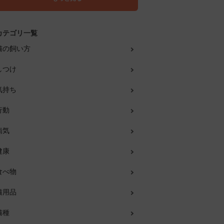
カテゴリ一覧
猫の飼い方
しつけ
気持ち
行動
病気
健康
食べ物
猫用品
猫種