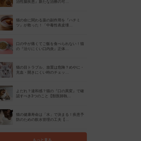
治性腸疾患』新たな治療の可…
猫の命に関わる薬の副作用を『ハチミ
ツ』が救った！「中毒性表皮壊…
口の中が痛くてご飯を食べられない！猫
の『治りにくい口内炎』正体…
猫の目トラブル、放置は危険？めやに・
充血・開きにくい時のチェッ…
よだれ？違和感？猫の『口の異変』で確
認すべき3つのこと【獣医師執…
猫の健康寿命は「水」で決まる！疾患予
防のための飲水管理の工夫【…
もっと見る