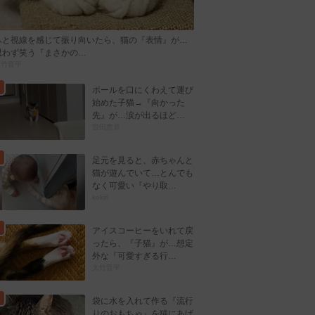
ふと視線を感じて振り向いたら、猫の『表情』が…
思わず笑う『まさかの…
大竹晋平
ボールを口にくわえて運び
始めた子猫→『向かった
先』が…涙が出るほど…
曽田恵音
足元を見ると、赤ちゃんと
猫が遊んでいて…とんでも
なく可愛い『やり取…
kokiri
アイスコーヒーをいれて戻
ったら、『子猫』が…想定
外な『可愛すぎる行…
大竹晋平
袋に水を入れて作る『流行
りのおもちゃ』を猫にあげ