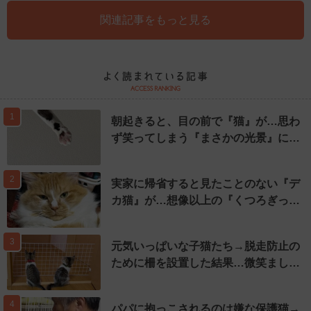
関連記事をもっと見る
1
朝起きると、目の前で『猫』が…思わ
ず笑ってしまう『まさかの光景』に…
2
実家に帰省すると見たことのない『デ
カ猫』が…想像以上の『くつろぎっ…
3
元気いっぱいな子猫たち→脱走防止の
ために柵を設置した結果…微笑まし…
4
パパに抱っこされるのは嫌な保護猫→