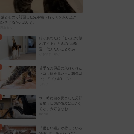
子猫と初めて対面した先輩猫→おててを振り上げ、
パンチするかと思いき…
忍野あまね
猫があなたに『しっぽで触
れてくる』ときの心理5
選 伝えたいことがあ…
かぎやま ゆか
苦手なお風呂に入れられた
ネコ→顔を見たら…想像以
上に『ブチギレてい…
しおり
朝５時に目を覚ました元野
良猫→日課の散歩に出かけ
ると、大好きなおっ…
tonakai
『優しい猫』が持っている
特徴5選 生まれつきな