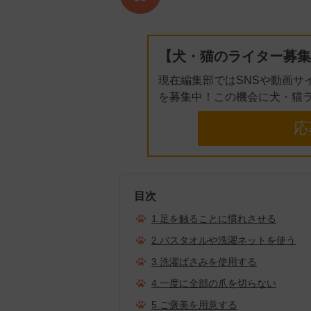
【犬・猫のライター募集
現在編集部ではSNSや動画サ
を募集中！この機会に犬・猫
応
目次
1.足を触ることに慣れさせる
2.バスタオルや洗濯ネットを使う
3.洗濯ばさみを使用する
4.一度に全部の爪を切らない
5.ご褒美を用意する