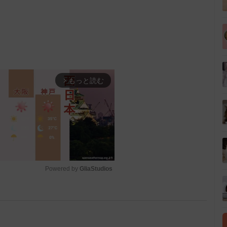
もっと読む
arrow_forward_ios
Powered by 
GliaStudios
M
u
t