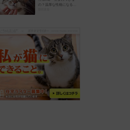
の？温厚な性格になる…
曽田恵音