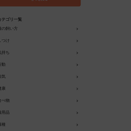
カテゴリ一覧
猫の飼い方
しつけ
気持ち
行動
病気
健康
食べ物
猫用品
猫種