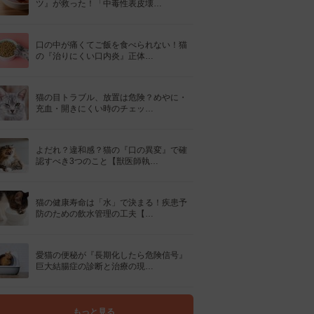
ツ』が救った！「中毒性表皮壊…
口の中が痛くてご飯を食べられない！猫
の『治りにくい口内炎』正体…
猫の目トラブル、放置は危険？めやに・
充血・開きにくい時のチェッ…
よだれ？違和感？猫の『口の異変』で確
認すべき3つのこと【獣医師執…
猫の健康寿命は「水」で決まる！疾患予
防のための飲水管理の工夫【…
愛猫の便秘が『長期化したら危険信号』
巨大結腸症の診断と治療の現…
もっと見る