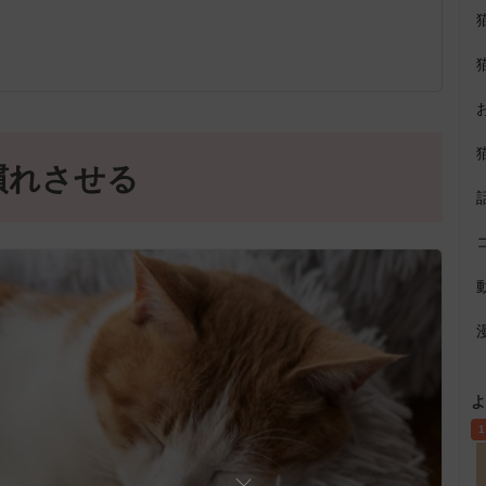
慣れさせる
よ
1