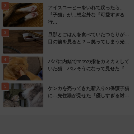
2
アイスコーヒーをいれて戻ったら、
『子猫』が…想定外な『可愛すぎる
行…
3
旦那とごはんを食べていたつもりが…
目の前を見ると？→笑ってしまう光…
4
パパに内緒でママの指をカミカミして
いた猫…バレそうになって見せた『…
5
ケンカを売ってきた新入りの保護子猫
に…先住猫が見せた『優しすぎる対…