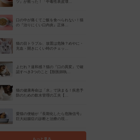
ツ』が救った！「中毒性表皮壊…
口の中が痛くてご飯を食べられない！猫
の『治りにくい口内炎』正体…
猫の目トラブル、放置は危険？めやに・
充血・開きにくい時のチェッ…
よだれ？違和感？猫の『口の異変』で確
認すべき3つのこと【獣医師執…
猫の健康寿命は「水」で決まる！疾患予
防のための飲水管理の工夫【…
愛猫の便秘が『長期化したら危険信号』
巨大結腸症の診断と治療の現…
もっと見る