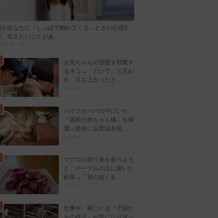
猫があなたに『しっぽで触れてくる』ときの心理5
選 伝えたいことがあ…
かぎやま ゆか
お兄ちゃんの宿題を邪魔す
るネコ→『どいて』と言わ
れ、立ち上がったと…
tonakai
バイクカバーの中にいた
『瀕死の赤ちゃん猫』を保
護→懸命にお世話を続…
tonakai
マグロの切り身を食べよう
と、テーブルの上に置いた
結果→『目の前』を…
しおり
仕事中、家にいる『子猫た
ちの様子』が気になり送っ