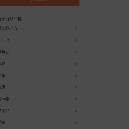
カテゴリ一覧
猫の飼い方
しつけ
気持ち
行動
病気
健康
食べ物
猫用品
猫種