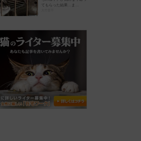
てもらった結果…ま…
大竹晋平