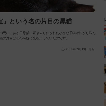
宝」という名の片目の黒猫
私の元に、ある日母猫に置き去りにされた小さな子猫が転がり込ん
子猫の片目はその時既に光を失っていたのです。
2018年09月19日
更新