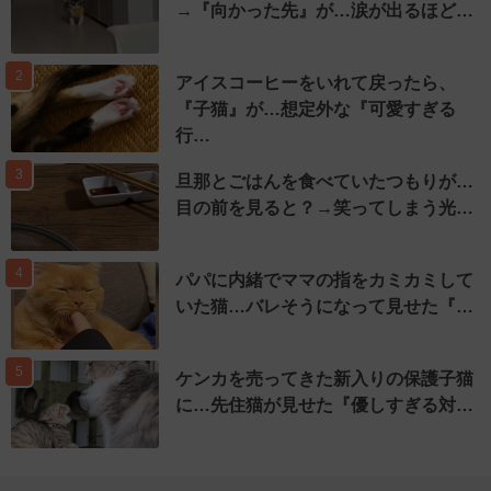
→『向かった先』が…涙が出るほど…
2
アイスコーヒーをいれて戻ったら、
『子猫』が…想定外な『可愛すぎる
行…
3
旦那とごはんを食べていたつもりが…
目の前を見ると？→笑ってしまう光…
4
パパに内緒でママの指をカミカミして
いた猫…バレそうになって見せた『…
5
ケンカを売ってきた新入りの保護子猫
に…先住猫が見せた『優しすぎる対…