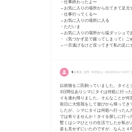
・仕事終わったよ〜
→お気に入りの場所から出てきて足元
・仕事行ってくる〜
→お気に入りの場所に入る
・ただいま
→お気に入りの場所から猛ダッシュで
・（気づかず足で蹴ってしまって）ご
→一旦逃げるけど戻ってきて私の足に
5：
匿名 女性 50代以上 2022/01/12 19:57 [
以前猫を二匹飼っていました。タイと
3日間位ありシマにタイは何処に行っ
イを連れ帰りました。そんなことが何
前日に大怪我をして遊びから帰ってき
したが、シマにタイは何処へ行ったん
では有りませんか！タイを探しに行っ
暫くはシマひとりの生活でしたが私が
姿も見せずにいたのですが、なんと４