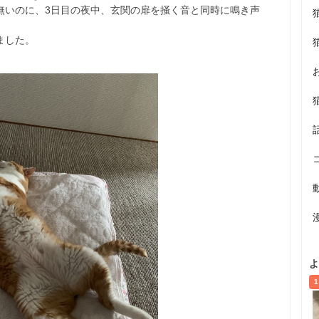
無いのに、3日目の夜中、玄関の扉を掻く音と同時に鳴き声
ました。
よ
1