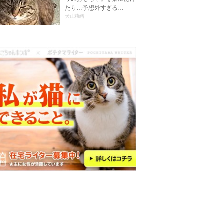
たら…予想外すぎる…
犬山莉緒