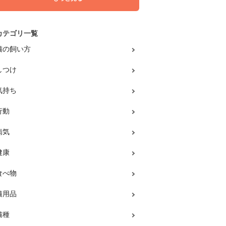
カテゴリ一覧
猫の飼い方
しつけ
気持ち
行動
病気
健康
食べ物
猫用品
猫種