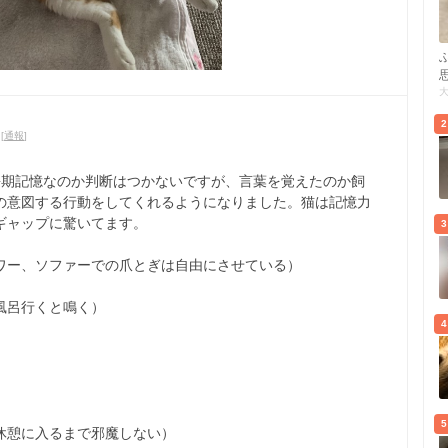
2
[
通報
]
長期記憶なのか判断はつかないですが、言葉を覚えたのか飼
の意図する行動をしてくれるようになりました。猫は記憶力
ギャップに驚いてます。
3
ワー、ソファーでの爪とぎは自由にさせている）
風呂行くと鳴く）
4
5
休憩に入るまで邪魔しない）