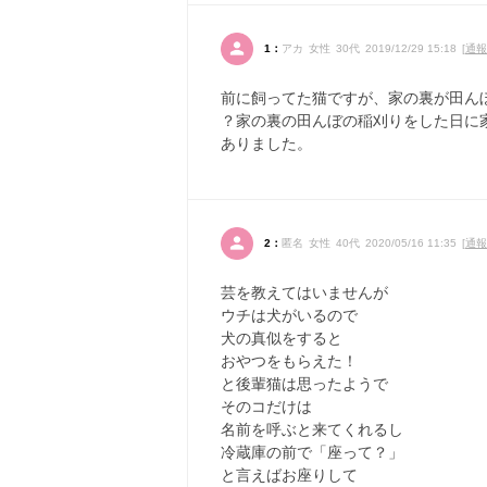
1：
アカ 女性 30代 2019/12/29 15:18 [
通報
前に飼ってた猫ですが、家の裏が田ん
？家の裏の田んぼの稲刈りをした日に
ありました。
2：
匿名 女性 40代 2020/05/16 11:35 [
通報
芸を教えてはいませんが
ウチは犬がいるので
犬の真似をすると
おやつをもらえた！
と後輩猫は思ったようで
そのコだけは
名前を呼ぶと来てくれるし
冷蔵庫の前で「座って？」
と言えばお座りして