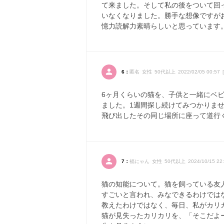
て来ました。そして私の後をついて回
いなくなりました。勝手な想像ですが
憶力読解力素晴らしいと思っています
6：
匿名 女性 50代以上 2022/02/05 00:57 [
6ヶ月くらいの猫を、子供と一緒にベ
ました。1週間探し続けてみつかりま
飛び出したその同じ場所に座って道行
7：
福にゃん 女性 50代以上 2024/10/15 22:
猫の知能について。猫を飼っている友
すごいと言われ、みなできるわけでは
教えたわけではなく、毎日、私がカリ
猫が見失ったカリカリを、「そこだよ