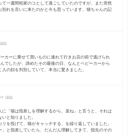
って一週間程家のコとして過ごしていたのですが、また突然
お別れを言いに来たのかと今も思っています。猫ちゃんの記
。
通報
]
ビーカーに乗せて買いものに連れて行きお店の前で逃げられ
せんでしたが、諦めたその最後の日、なんとベビーカーから
く人の顔を判別していて、本当に驚きました。
09 [
通報
]
人に「猫は指差しを理解するから、楽ね」と言うと、それは
ないと知りました。
カリを投げて、猫がキャッチする、を繰り返していました。
ー」と指差していたら、だんだん理解してきて、指先のその