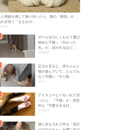
ふと視線を感じて振り向いたら、猫の『表情』が…
思わず笑う『まさかの…
大竹晋平
ボールを口にくわえて運び
始めた子猫→『向かった
先』が…涙が出るほど…
曽田恵音
足元を見ると、赤ちゃんと
猫が遊んでいて…とんでも
なく可愛い『やり取…
kokiri
アイスコーヒーをいれて戻
ったら、『子猫』が…想定
外な『可愛すぎる行…
大竹晋平
袋に水を入れて作る『流行
りのおもちゃ』を猫にあげ