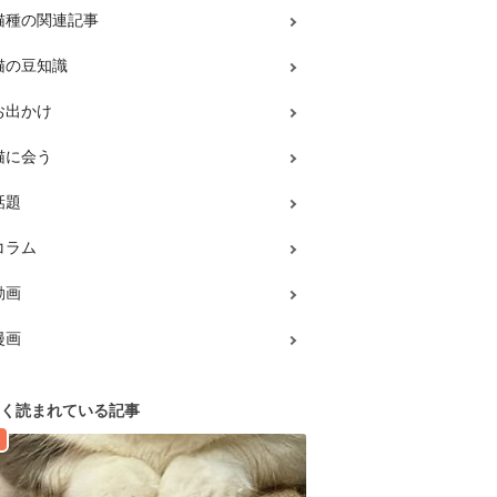
猫種の関連記事
猫の豆知識
お出かけ
猫に会う
話題
コラム
動画
漫画
く読まれている記事