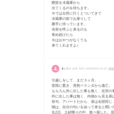
鰹節を冷蔵庫から
出てくるのを待ちます。
今では台所に行くとついてきて
冷蔵庫の前でお座りして
勝手に待っています。
名前を呼ぶと来るのも
誉め続けたら
今はおやつがなくても
来てくれますよ♪
3：
匿名 女性 30代 2020/09/03 03:33 [
通報
引越しをして、まだ３ヶ月。
雷雨に驚き、突然ベランダから逃亡。
もちろん外に出した事も無く、近所の
外に出した事は無く、内側から見る扉
挙句、アパートだから、扉は全部同じ
猫は、自分の匂いを辿って来ると聞い
丸2日、土砂降りの中、散々探した。