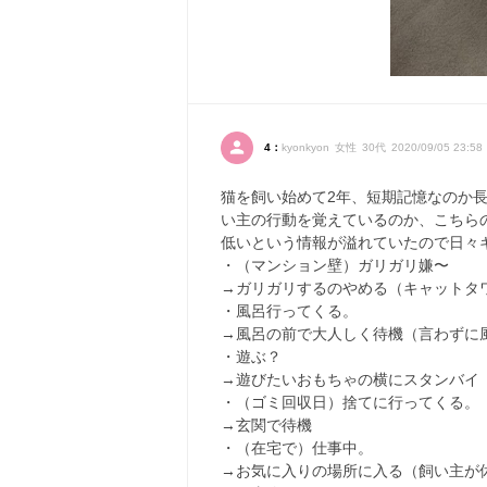
4：
kyonkyon 女性 30代 2020/09/05 23:58 
猫を飼い始めて2年、短期記憶なのか
い主の行動を覚えているのか、こちら
低いという情報が溢れていたので日々
・（マンション壁）ガリガリ嫌〜
→ガリガリするのやめる（キャットタ
・風呂行ってくる。
→風呂の前で大人しく待機（言わずに
・遊ぶ？
→遊びたいおもちゃの横にスタンバイ
・（ゴミ回収日）捨てに行ってくる。
→玄関で待機
・（在宅で）仕事中。
→お気に入りの場所に入る（飼い主が