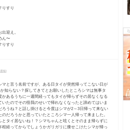
すりすり
お出迎え。
めん〜
すりすり
通報
]
シマと言う名前ですが、ある日タイが突然帰ってこない日が
たか知らない？探してきてとお願いしたところシマは無事タ
度かあるうちに一週間経ってもタイが帰らずその居なくなる
ていたのでその怪我のせいで帰れなくなったと諦めてはいま
だろうね？と話し掛けると今度はシマが2～3日帰って来ない
たのだろうかと思っていたところシマ一人帰って来ました。
ふとタイ居ないね！？シマちゃんと呟くとそのまま帰らずに
年程経ってからでしょうかガリガリに痩せこけたシマが帰っ