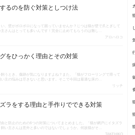
するのを防ぐ対策としつけ法
まい、壁がボロボロになって困っていませんか？じつは猫が壁で爪とぎして
い主さんはとっても多いんです！完全に止めてもらうのは難し…
アロハロコ
グをひっかく理由とその対策
を飼うとき、傷跡が気になりますよね？また、「猫がフローリングで滑って
飼い主の悩みは尽きないと思います。そこで今回は最適な床の…
リッチ
ズラをする理由と手作りでできる対策
理由と防止のための6つの対策についてまとめました。「猫が網戸にイタズラ
う飼い主さんは意外と多いのではないでしょうか。何故猫がそ…
TAKEHIKO