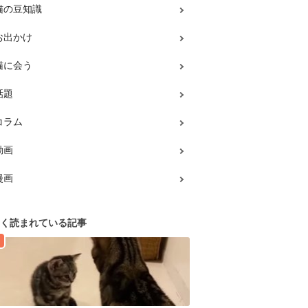
猫の豆知識
お出かけ
猫に会う
話題
コラム
動画
漫画
く読まれている記事