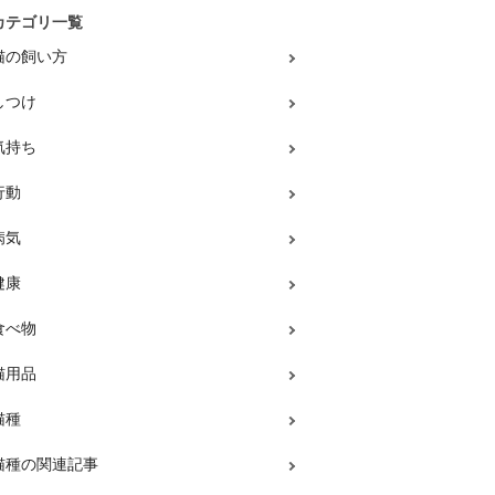
カテゴリ一覧
猫の飼い方
しつけ
気持ち
行動
病気
健康
食べ物
猫用品
猫種
猫種の関連記事