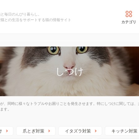
猫と毎日のんびり暮らし。
愛猫との生活をサポートする猫の情報サイト
カテゴリ
しつけ
が、同時に様々なトラブルやお困りごとを発生させます。特にしつけに関しては、
ます。
け
爪とぎ対策
イタズラ対策
キッチン対策