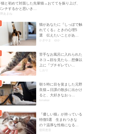
子猫と初めて対面した先輩猫→おててを振り上げ、
パンチするかと思いき…
忍野あまね
猫があなたに『しっぽで触
れてくる』ときの心理5
選 伝えたいことがあ…
かぎやま ゆか
苦手なお風呂に入れられた
ネコ→顔を見たら…想像以
上に『ブチギレてい…
しおり
朝５時に目を覚ました元野
良猫→日課の散歩に出かけ
ると、大好きなおっ…
tonakai
『優しい猫』が持っている
特徴5選 生まれつきな
の？温厚な性格になる…
曽田恵音