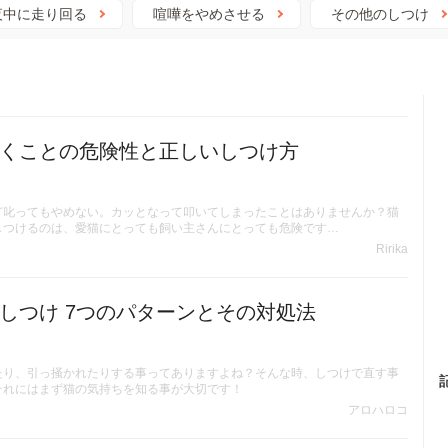
夜中に走り回る
喧嘩をやめさせる
その他のしつけ
くことの危険性と正しいしつけ方
ど叱ってもやめない。カッとなって叩いてしまったことはありませんか？猫
しつけるのは、愛猫にとっても飼い主さんにとっても危険です…
Ririka
しつけ 7つのパターンとその対処法
たり、引っ掻かれたりする事ってありますよね？そんな時、しつけで直す事
それにはまず猫の気持ちを知る事が大切です！
アロハロコ