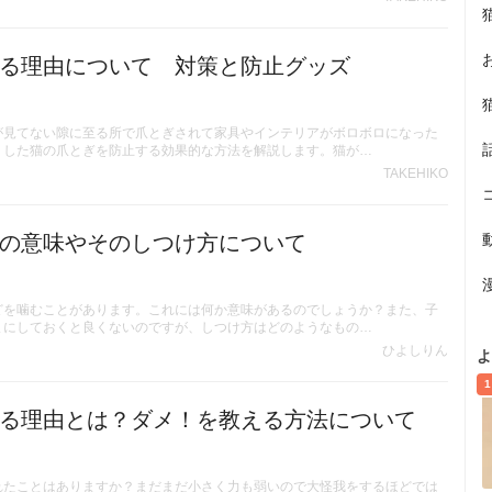
る理由について 対策と防止グッズ
が見てない隙に至る所で爪とぎされて家具やインテリアがボロボロになった
うした猫の爪とぎを防止する効果的な方法を解説します。猫が…
TAKEHIKO
の意味やそのしつけ方について
どを噛むことがあります。これには何か意味があるのでしょうか？また、子
まにしておくと良くないのですが、しつけ方はどのようなもの…
ひよしりん
よ
1
る理由とは？ダメ！を教える方法について
れたことはありますか？まだまだ小さく力も弱いので大怪我をするほどでは