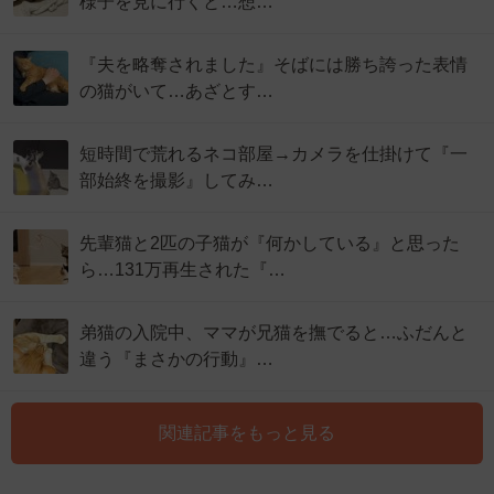
様子を見に行くと…想…
『夫を略奪されました』そばには勝ち誇った表情
の猫がいて…あざとす…
短時間で荒れるネコ部屋→カメラを仕掛けて『一
部始終を撮影』してみ…
先輩猫と2匹の子猫が『何かしている』と思った
ら…131万再生された『…
弟猫の入院中、ママが兄猫を撫でると…ふだんと
違う『まさかの行動』…
関連記事をもっと見る