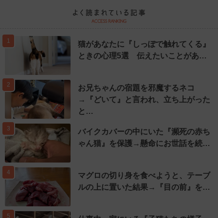
1
猫があなたに『しっぽで触れてくる』
ときの心理5選 伝えたいことがあ…
2
お兄ちゃんの宿題を邪魔するネコ
→『どいて』と言われ、立ち上がった
と…
3
バイクカバーの中にいた『瀕死の赤ち
ゃん猫』を保護→懸命にお世話を続…
4
マグロの切り身を食べようと、テーブ
ルの上に置いた結果→『目の前』を…
5