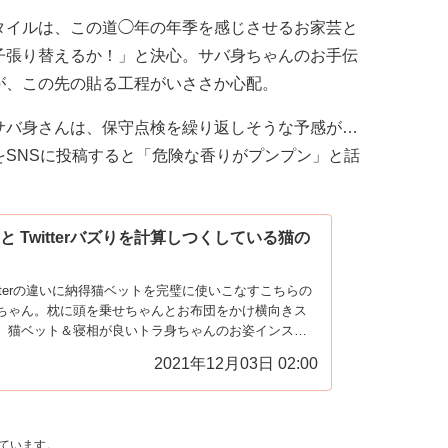
タイルは、この道◯年の年季を感じさせるお家芸と
子張り替えるか！」と決心。サバ身ちゃんのお手伝
が、この先の貼る工程がいささか心配。
サバ身さんは、保守点検を繰り返しそうな予感が…
SNSに投稿すると「危険な香りがプンプン」と話
 Twitterバズりを計算しつくしている猫の
とTwitterの違いに納得猫ベットを完璧に使いこなすこちらの
ちゃん。枕に頭を乗せちゃんとお布団をかけ横向きス
。猫ベット＆寝相が良いトラ身ちゃんのお姿インスタ
きっと「可愛い♡」の...
2021年12月03日 02:00
ています。