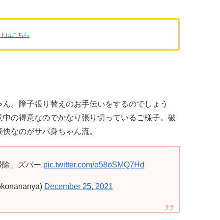
ントはこちら
ゃん。障子張り替えのお手伝いをするのでしょう
意中の得意なのでかなり張り切っているご様子。破
豪快なのがサバ身ちゃん流。
掃除」ズバー
pic.twitter.com/o58oSMQ7Hd
nananya)
December 25, 2021