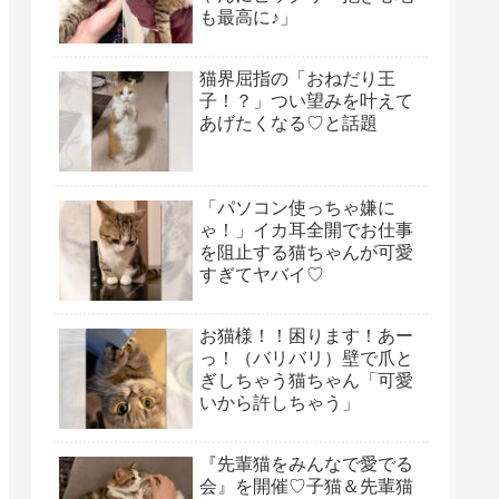
も最高に♪」
猫界屈指の「おねだり王
子！？」つい望みを叶えて
あげたくなる♡と話題
「パソコン使っちゃ嫌に
ゃ！」イカ耳全開でお仕事
を阻止する猫ちゃんが可愛
すぎてヤバイ♡
お猫様！！困ります！あー
っ！（バリバリ）壁で爪と
ぎしちゃう猫ちゃん「可愛
いから許しちゃう」
『先輩猫をみんなで愛でる
会』を開催♡子猫＆先輩猫