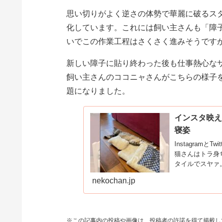
思い切りがよく逆さの体勢で華麗に破るス
化しています。これには飼い主さんも「障
いでこの作業工程はさくさく進みそうです
新しい障子に貼り終わった後も仕事熱心な
飼い主さんのココニャさんがこちらの様子を
題になりました。
インスタ映えと
寝姿
Instagram
猫さんはトラ身
タイルでスヤァ
映え間違いなし！
nekochan.jp
※この記事内の投稿や画像は、投稿者の許諾を得て掲載し