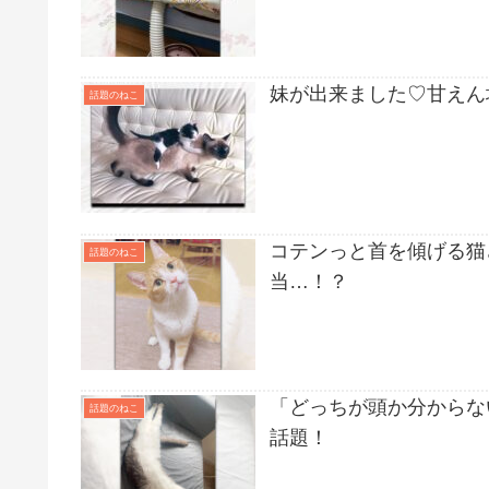
妹が出来ました♡甘えん
話題のねこ
コテンっと首を傾げる猫
話題のねこ
当…！？
「どっちが頭か分からな
話題のねこ
話題！