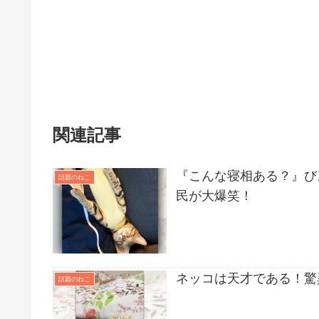
関連記事
『こんな寝相ある？』びよ
話題のねこ
民が大爆笑！
ネッコは天才である！驚
話題のねこ