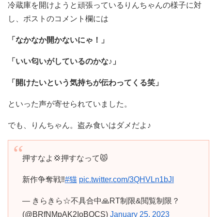
冷蔵庫を開けようと頑張っているりんちゃんの様子に対
し、
ポスト
のコメント欄には
「なかなか開かないにゃ！」
「いい匂いがしているのかな♪」
「開けたいという気持ちが伝わってくる笑」
といった声が寄せられていました。
でも、りんちゃん。盗み食いはダメだよ♪
押すなよ💢押すなって😾
新作争奪戦‼️
#猫
pic.twitter.com/3QHVLn1bJI
— きらきら☆不具合中🙏RT制限&閲覧制限？
(@BRfNMpAK2IoBQCS)
January 25, 2023