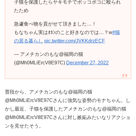
子猫を保護したらヤキモチでボッコボコに殴られ
たため
急遽食べ物を貢がせて頂きました…！
もなちゃん実はｵｶﾝのこと好きなのでは…？w
#猫
の居る暮らし
pic.twitter.com/JVKKdrzECF
— アメチカンのもな@福岡の猫
(@Mh0MLiErcV8E97C)
December 27, 2022
普段から、アメチカンのもな@福岡の猫
@Mh0MLiErcV8E97Cさんに強気な姿勢のモナちゃん。し
かし最近、子猫を保護したアメチカンのもな@福岡の猫
@Mh0MLiErcV8E97Cさんに対し嫉妬みたいなリアクショ
ンを見せたそう。