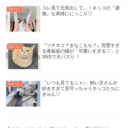
コレ見て元気出して…！ネッコの『虚
話題のねこ
無』な表情ににっこり♡
『ツチネコ？きなこもち？』完璧すぎ
話題のねこ
る香箱姿の猫が「可愛いすぎる♡」と
SNSで大バズり ！
「いつも見てるニャ♪」飼い主さんが
話題のねこ
好きすぎて見守っちゃうネッコたちに
きゅん♡