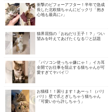
衝撃のビフォーアフター！半年で急成
長した北欧猫ちゃんにビックリ「抱き
心地も最高に♪」
猫界屈指の「おねだり王子！？」つい
望みを叶えてあげたくなる♡と話題
「パソコン使っちゃ嫌にゃ！」イカ耳
全開でお仕事を阻止する猫ちゃんが可
愛すぎてヤバイ♡
お猫様！！困ります！あーっ！（バリ
バリ）壁で爪とぎしちゃう猫ちゃん
「可愛いから許しちゃう」