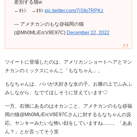
差別する猫w
←ｵﾄﾝ →ｵｶﾝ
pic.twitter.com/7jSfq7RPKz
— アメチカンのもな@福岡の猫
(@Mh0MLiErcV8E97C)
December 22, 2022
ツイートに登場したのは、アメリカンショートヘアとマン
チカンのミックスにゃんこ「もなちゃん」。
もなちゃんは、パパが大好きな女の子。お膝の上でふみふ
みしながら、なでてほしそうに甘えています♡
一方、右側にあるのはオカンこと、アメチカンのもな@福
岡の猫@Mh0MLiErcV8E97Cさんに対するもなちゃんの反
応。ヤンキーみたいな怖い顔をしていますね……。「ああ
ん？」とか言ってそう笑