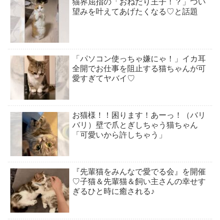
猫界屈指の「おねだり王子！？」つい
望みを叶えてあげたくなる♡と話題
「パソコン使っちゃ嫌にゃ！」イカ耳
全開でお仕事を阻止する猫ちゃんが可
愛すぎてヤバイ♡
お猫様！！困ります！あーっ！（バリ
バリ）壁で爪とぎしちゃう猫ちゃん
「可愛いから許しちゃう」
『先輩猫をみんなで愛でる会』を開催
♡子猫＆先輩猫＆飼い主さんの幸せす
ぎるひと時に癒される♪