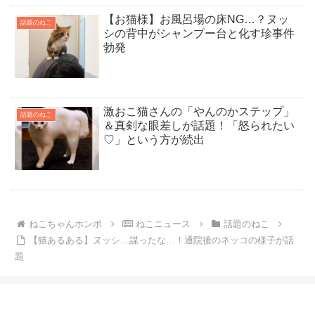
【お猫様】お風呂場の床NG…？ヌッ
話題のねこ
シの背中がシャンプー台と化す珍事件
勃発
激おこ猫さんの「やんのかステップ」
話題のねこ
＆真剣な眼差しが話題！「怒られたい
♡」という方が続出
ねこちゃんホンポ
ねこニュース
話題のねこ
【猫あるある】ヌッシ…謀ったな…！通院後のネッコの様子が話
題