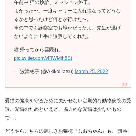
午前中 猫の検診、ミッション終了。
よかった〜。一度キャリーに入れ損なってどうな
るかと思ったけど何とか行けた〜。
車の中でも診察室でも静かだったよ。先生が逃げ
ないように上手に診察してくれた。
猫 帰ってから雲隠れ。
pic.twitter.com/vFIWMjh8Et
— 波津彬子 (@AkikoHatsu)
March 25, 2022
愛猫の健康を守るために欠かせない定期的な動物病院の受
診。愛猫のためといえど、協力的な愛猫は少ないもの
で…。
どうやらこちらの麗しきお猫様『
しおちゃん
』も、 無事