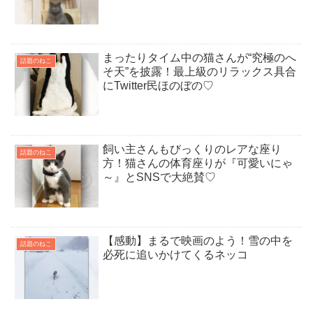
まったりタイム中の猫さんが“究極のへ
話題のねこ
そ天”を披露！最上級のリラックス具合
にTwitter民ほのぼの♡
飼い主さんもびっくりのレアな座り
話題のねこ
方！猫さんの体育座りが『可愛いにゃ
～』とSNSで大絶賛♡
【感動】まるで映画のよう！雪の中を
話題のねこ
必死に追いかけてくるネッコ