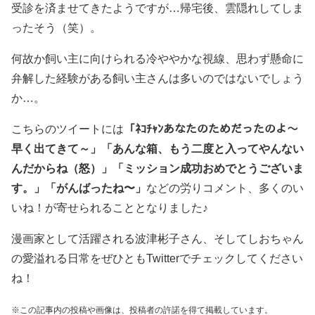
受診を済ませてきたようですが…帰宅後、雲隠れしてしま
ったそう（笑）。
何故か飼い主に向けられる冷ややかな視線、思わず懸命に
弁解した経験がある飼い主さんは多いのではないでしょう
か…。
こちらのツイートには
「ﾈｺﾁｬﾝあなたのためだったのよ～
早く出てきて～」「あんな箱、もう二度と入ってやんない
んだからね（怒）」「ミッション成功おめでとうございま
す。」「がんばったね〜」
などの労りコメント、多くのい
いね！が寄せられることとなりました♪
漫画家として活躍される波津彬子さん、そしてしおちゃん
の愛溢れる日常をぜひともTwitterでチェックしてください
ね！
※この記事内の投稿や画像は、投稿者の許諾を得て掲載しています。