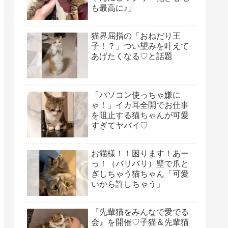
も最高に♪」
猫界屈指の「おねだり王
子！？」つい望みを叶えて
あげたくなる♡と話題
「パソコン使っちゃ嫌に
ゃ！」イカ耳全開でお仕事
を阻止する猫ちゃんが可愛
すぎてヤバイ♡
お猫様！！困ります！あー
っ！（バリバリ）壁で爪と
ぎしちゃう猫ちゃん「可愛
いから許しちゃう」
『先輩猫をみんなで愛でる
会』を開催♡子猫＆先輩猫