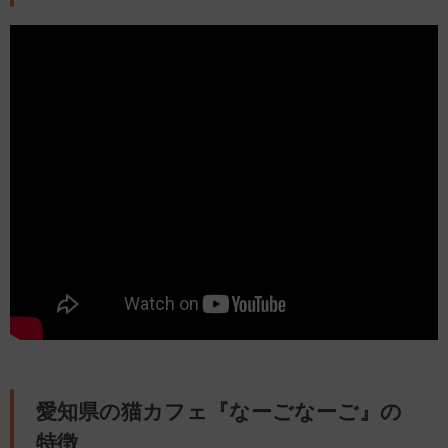
愛知県の猫カフェ『なーごなーご』の
特徴