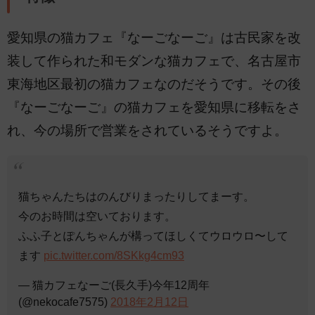
愛知県の猫カフェ『なーごなーご』は古民家を改
装して作られた和モダンな猫カフェで、名古屋市
東海地区最初の猫カフェなのだそうです。その後
『なーごなーご』の猫カフェを愛知県に移転をさ
れ、今の場所で営業をされているそうですよ。
猫ちゃんたちはのんびりまったりしてまーす。
今のお時間は空いております。
ふふ子とぽんちゃんが構ってほしくてウロウロ〜して
ます
pic.twitter.com/8SKkg4cm93
— 猫カフェなーご(長久手)今年12周年
(@nekocafe7575)
2018年2月12日