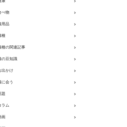
健康
食べ物
猫用品
猫種
猫種の関連記事
猫の豆知識
お出かけ
猫に会う
話題
コラム
動画