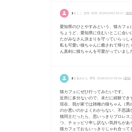
1：
ここ 女性 40代 2018/10/02 03:17 [
通報
愛知県のひとやすみという、猫カフェ
ちょうど、愛知県に住むいとこに会い
たがみなさん決まりを守っていらっし
私も可愛い猫ちゃんに癒されて帰りた
ん真剣に猫ちゃんを可愛がっていまし
2：
金みかん 男性 2018/10/12 00:04 [
通報
]
猫カフェにぜひ行ってみたいです。
近所に多分ないので、未だに経験でき
現在、我が家では雑種の猫ちゃん（男
のか悪いのかよくわからない、不思議
猫同士だったら、思いっきりプロレス
つ、チョッピリ申し訳ない気持ちがあ
猫カフェでおもいっきりじゃれ合って