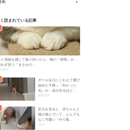
漫画
く読まれている記事
ふと視線を感じて振り向いたら、猫の『表情』が…
思わず笑う『まさかの…
大竹晋平
ボールを口にくわえて運び
始めた子猫→『向かった
先』が…涙が出るほど…
曽田恵音
足元を見ると、赤ちゃんと
猫が遊んでいて…とんでも
なく可愛い『やり取…
kokiri