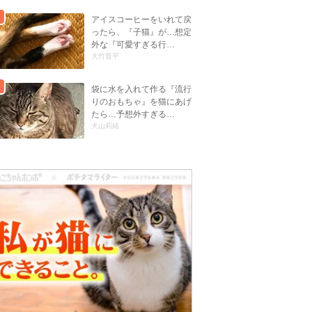
アイスコーヒーをいれて戻
ったら、『子猫』が…想定
外な『可愛すぎる行…
大竹晋平
袋に水を入れて作る『流行
りのおもちゃ』を猫にあげ
たら…予想外すぎる…
犬山莉緒