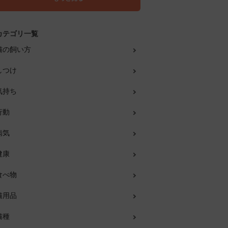
カテゴリ一覧
猫の飼い方
しつけ
気持ち
行動
病気
健康
食べ物
猫用品
猫種