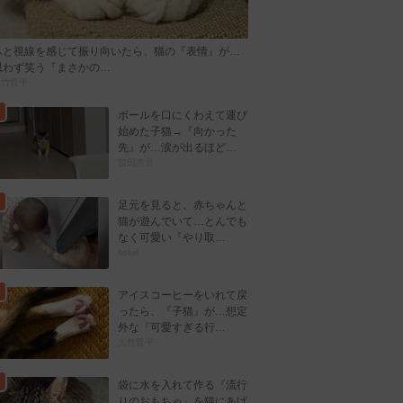
ふと視線を感じて振り向いたら、猫の『表情』が…
思わず笑う『まさかの…
大竹晋平
ボールを口にくわえて運び
始めた子猫→『向かった
先』が…涙が出るほど…
曽田恵音
足元を見ると、赤ちゃんと
猫が遊んでいて…とんでも
なく可愛い『やり取…
kokiri
アイスコーヒーをいれて戻
ったら、『子猫』が…想定
外な『可愛すぎる行…
大竹晋平
袋に水を入れて作る『流行
りのおもちゃ』を猫にあげ