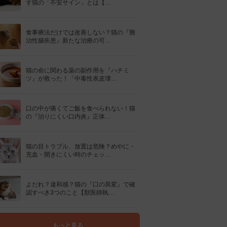
す猫の「不安サイン」とは【…
食事療法だけでは改善しない？猫の『難
治性腸疾患』新たな治療の可…
猫の命に関わる薬の副作用を『ハチミ
ツ』が救った！「中毒性表皮壊…
口の中が痛くてご飯を食べられない！猫
の『治りにくい口内炎』正体…
猫の目トラブル、放置は危険？めやに・
充血・開きにくい時のチェッ…
よだれ？違和感？猫の『口の異変』で確
認すべき3つのこと【獣医師執…
もっと見る