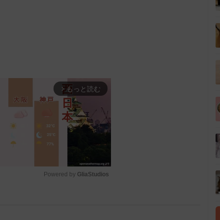
もっと読む
arrow_forward_ios
Powered by 
GliaStudios
M
u