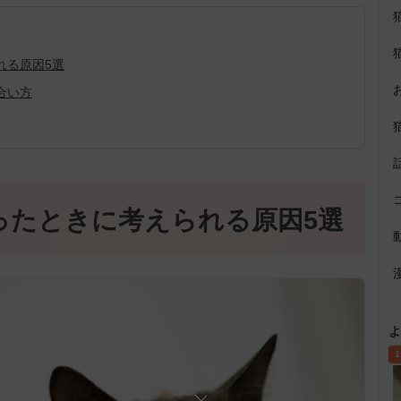
れる原因5選
合い方
ったときに考えられる原因5選
よ
1