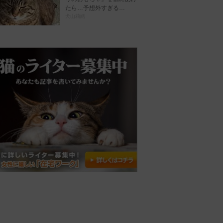
たら…予想外すぎる…
犬山莉緒