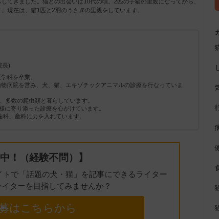
してきました。猫との出会いは10代の頃。2匹の子猫の里親になってから、
。現在は、猫1匹と2羽のうさぎの里親をしています。
e
長)
医学科を卒業。
と動物病院を営み、犬、猫、エキゾチックアニマルの診療を行なっていま
3頭、多数の爬虫類と暮らしています。
様に寄り添った診療を心がけています。
、歯科、産科に力を入れています。
中！（経験不問）】
イトで「話題の犬・猫」を記事にできるライター
ライターを目指してみませんか？
募はこちらから