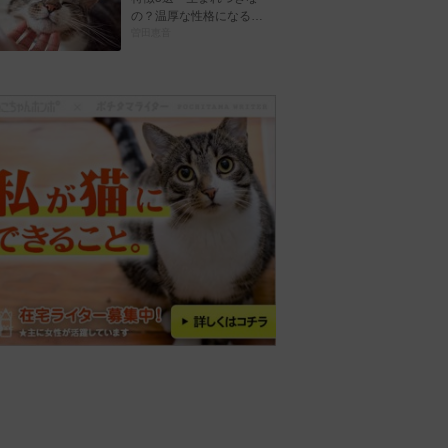
の？温厚な性格になる…
曽田恵音