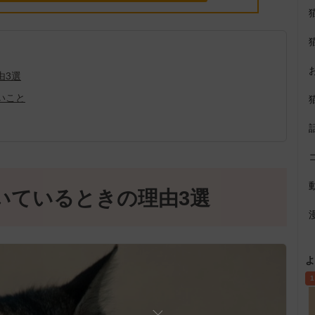
由3選
いこと
いているときの理由3選
よ
1