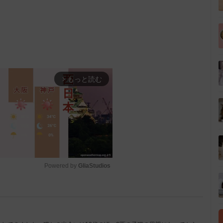
もっと読む
arrow_forward_ios
Powered by 
GliaStudios
M
u
t