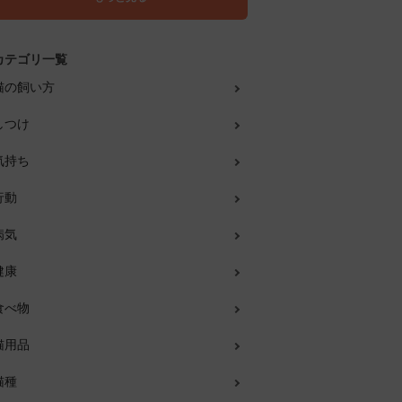
カテゴリ一覧
猫の飼い方
しつけ
気持ち
行動
病気
健康
食べ物
猫用品
猫種