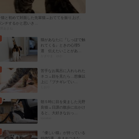
子猫と初めて対面した先輩猫→おててを振り上げ、
パンチするかと思いき…
忍野あまね
猫があなたに『しっぽで触
れてくる』ときの心理5
選 伝えたいことがあ…
かぎやま ゆか
苦手なお風呂に入れられた
ネコ→顔を見たら…想像以
上に『ブチギレてい…
しおり
朝５時に目を覚ました元野
良猫→日課の散歩に出かけ
ると、大好きなおっ…
tonakai
『優しい猫』が持っている
特徴5選 生まれつきな