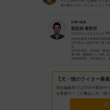
子どもの頃から色々な動物たちと暮ら
猫の魔法にかかってしまったようです
記事の監修
獣医師
葛野宗
(
かどのペットクリニック
副院
2009年麻布大学獣医学部獣
2015年から横浜市内で妻
す。
2024年現在、犬10頭、猫
愛犬家、愛猫家として飼い主
内科(循環器、内分泌など)
【犬・猫のライター募集
現在編集部ではSNSや動画サ
を募集中！この機会に犬・猫
応