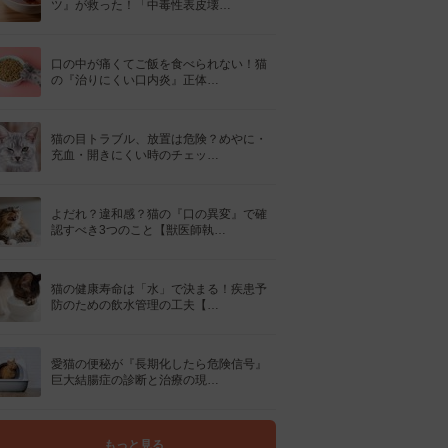
ツ』が救った！「中毒性表皮壊…
口の中が痛くてご飯を食べられない！猫
の『治りにくい口内炎』正体…
猫の目トラブル、放置は危険？めやに・
充血・開きにくい時のチェッ…
よだれ？違和感？猫の『口の異変』で確
認すべき3つのこと【獣医師執…
猫の健康寿命は「水」で決まる！疾患予
防のための飲水管理の工夫【…
愛猫の便秘が『長期化したら危険信号』
巨大結腸症の診断と治療の現…
もっと見る