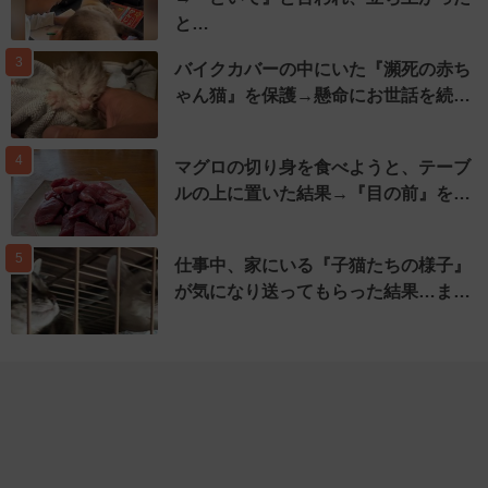
と…
3
バイクカバーの中にいた『瀕死の赤ち
ゃん猫』を保護→懸命にお世話を続…
4
マグロの切り身を食べようと、テーブ
ルの上に置いた結果→『目の前』を…
5
仕事中、家にいる『子猫たちの様子』
が気になり送ってもらった結果…ま…