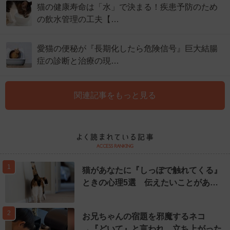
猫の健康寿命は「水」で決まる！疾患予防のため
の飲水管理の工夫【…
愛猫の便秘が『長期化したら危険信号』巨大結腸
症の診断と治療の現…
関連記事をもっと見る
1
猫があなたに『しっぽで触れてくる』
ときの心理5選 伝えたいことがあ…
2
お兄ちゃんの宿題を邪魔するネコ
→『どいて』と言われ、立ち上がった