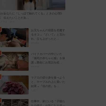
猫があなたに『しっぽで触れてくる』ときの心理5
選 伝えたいことがあ…
かぎやま ゆか
お兄ちゃんの宿題を邪魔す
るネコ→『どいて』と言わ
れ、立ち上がったと…
tonakai
バイクカバーの中にいた
『瀕死の赤ちゃん猫』を保
護→懸命にお世話を続…
tonakai
マグロの切り身を食べよう
と、テーブルの上に置いた
結果→『目の前』を…
しおり
仕事中、家にいる『子猫た
ちの様子』が気になり送っ