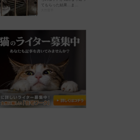
てもらった結果…ま…
大竹晋平