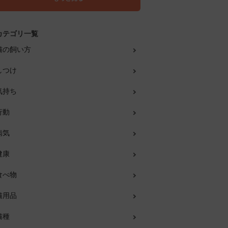
カテゴリ一覧
猫の飼い方
しつけ
気持ち
行動
病気
健康
食べ物
猫用品
猫種