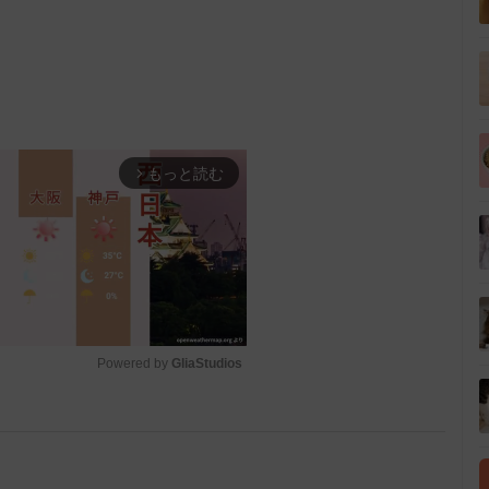
もっと読む
arrow_forward_ios
Powered by 
GliaStudios
M
u
t