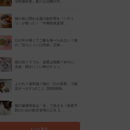
治性腸疾患』新たな治療の可…
猫の命に関わる薬の副作用を『ハチミ
ツ』が救った！「中毒性表皮壊…
口の中が痛くてご飯を食べられない！猫
の『治りにくい口内炎』正体…
猫の目トラブル、放置は危険？めやに・
充血・開きにくい時のチェッ…
よだれ？違和感？猫の『口の異変』で確
認すべき3つのこと【獣医師執…
猫の健康寿命は「水」で決まる！疾患予
防のための飲水管理の工夫【…
もっと見る