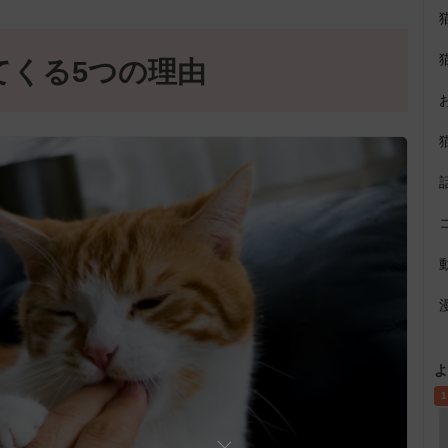
てくる5つの理由
よ
1