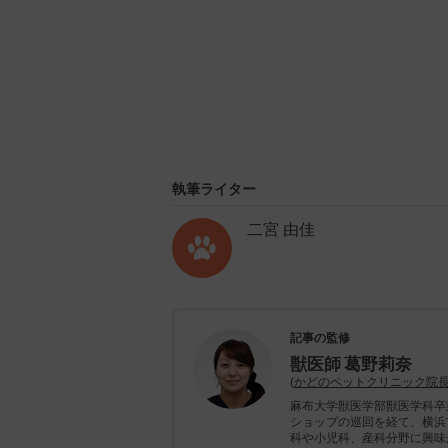
執筆ライター
二宮 由佳
記事の監修
獣医師
葛野莉奈
(
かどのペットクリニック院
麻布大学獣医学部獣医学科卒
ショップの巡回を経て、横浜
科や小児科、産科分野に興味