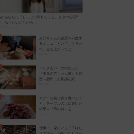
猫があなたに『しっぽで触れてくる』ときの心理5
選 伝えたいことがあ…
かぎやま ゆか
お兄ちゃんの宿題を邪魔す
るネコ→『どいて』と言わ
れ、立ち上がったと…
tonakai
バイクカバーの中にいた
『瀕死の赤ちゃん猫』を保
護→懸命にお世話を続…
tonakai
マグロの切り身を食べよう
と、テーブルの上に置いた
結果→『目の前』を…
しおり
仕事中、家にいる『子猫た
ちの様子』が気になり送っ