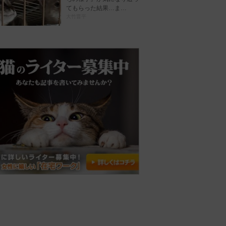
てもらった結果…ま…
大竹晋平