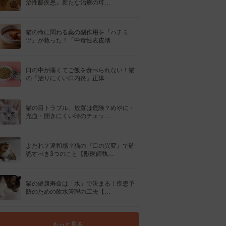
治性腸疾患』新たな治療の可…
猫の命に関わる薬の副作用を『ハチミ
ツ』が救った！「中毒性表皮壊…
口の中が痛くてご飯を食べられない！猫
の『治りにくい口内炎』正体…
猫の目トラブル、放置は危険？めやに・
充血・開きにくい時のチェッ…
よだれ？違和感？猫の『口の異変』で確
認すべき3つのこと【獣医師執…
猫の健康寿命は「水」で決まる！疾患予
防のための飲水管理の工夫【…
もっと見る