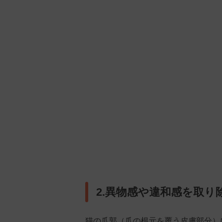
2.異物感や違和感を取り
猫の爪郭（爪の根元を覆う皮膚部分）