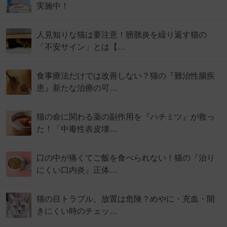
実施中！
人見知りな猫は要注意！膀胱炎を繰り返す猫の
「不安サイン」とは【…
食事療法だけでは改善しない？猫の『難治性腸疾
患』新たな治療の可…
猫の命に関わる薬の副作用を『ハチミツ』が救っ
た！「中毒性表皮壊…
口の中が痛くてご飯を食べられない！猫の『治り
にくい口内炎』正体…
猫の目トラブル、放置は危険？めやに・充血・開
きにくい時のチェッ…