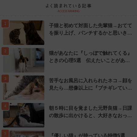
1
子猫と初めて対面した先輩猫→おてて
を振り上げ、パンチするかと思いき…
2
猫があなたに『しっぽで触れてくる』
ときの心理5選 伝えたいことがあ…
3
苦手なお風呂に入れられたネコ→顔を
見たら…想像以上に『ブチギレてい…
4
朝５時に目を覚ました元野良猫→日課
の散歩に出かけると、大好きなおっ…
5
『優しい猫』が持っている特徴5選