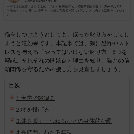
(
Animal Traveler
獣医師)
日本では獣医師。世界では旅人。”旅する獣医師”として世界各国を巡り、海外で見てき
た”動物と人との共生の様子”を、執筆や写真展を通して皆さんと共有する活動をしていま
す。
猫をしつけようとしても、誤った叱り方をしてし
まうと逆効果です。本記事では、猫に恐怖やスト
レスを与える「やってはいけない叱り方」5つを
解説。それぞれの問題点と理由を知り、猫との信
頼関係を守るための接し方を見直しましょう。
目次
1.大声で怒鳴る
2.物を投げる
3.体を叩く・つねるなどの身体的な罰
4.長時間にわたる無視