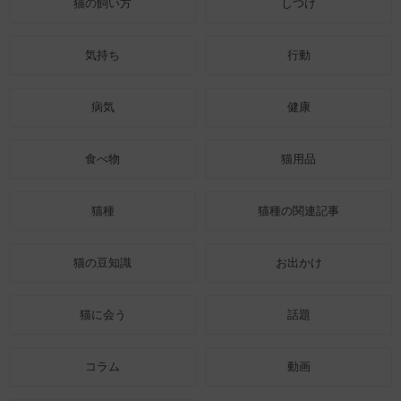
猫の飼い方
しつけ
気持ち
行動
病気
健康
食べ物
猫用品
猫種
猫種の関連記事
猫の豆知識
お出かけ
猫に会う
話題
コラム
動画