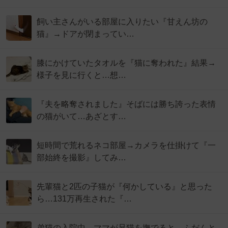
飼い主さんがいる部屋に入りたい『甘えん坊の
猫』→ドアが閉まってい…
膝にかけていたタオルを『猫に奪われた』結果→
様子を見に行くと…想…
『夫を略奪されました』そばには勝ち誇った表情
の猫がいて…あざとす…
短時間で荒れるネコ部屋→カメラを仕掛けて『一
部始終を撮影』してみ…
先輩猫と2匹の子猫が『何かしている』と思った
ら…131万再生された『…
弟猫の入院中、ママが兄猫を撫でると…ふだんと