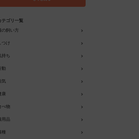
カテゴリ一覧
猫の飼い方
しつけ
気持ち
行動
病気
健康
食べ物
猫用品
猫種