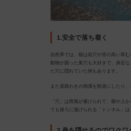
1.安全で落ち着く
自然界では、猫は岩穴や背の高い草む
動物が掘った巣穴も大好きで、身近な
た穴に隠れていた例もあります。
また道路わきの側溝を獣道にしたり、
「穴」は雨風が避けられて、横や上か
ても後ろに逃げられる「トンネル」は
2.身を隠せるのでワクワ