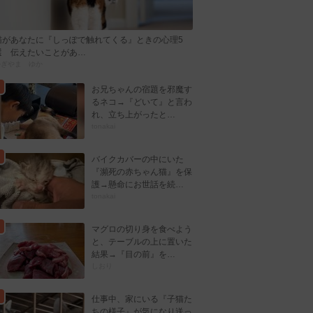
猫があなたに『しっぽで触れてくる』ときの心理5
選 伝えたいことがあ…
かぎやま ゆか
お兄ちゃんの宿題を邪魔す
るネコ→『どいて』と言わ
れ、立ち上がったと…
tonakai
バイクカバーの中にいた
『瀕死の赤ちゃん猫』を保
護→懸命にお世話を続…
tonakai
マグロの切り身を食べよう
と、テーブルの上に置いた
結果→『目の前』を…
しおり
仕事中、家にいる『子猫た
ちの様子』が気になり送っ