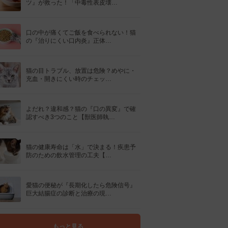
ツ』が救った！「中毒性表皮壊…
口の中が痛くてご飯を食べられない！猫
の『治りにくい口内炎』正体…
猫の目トラブル、放置は危険？めやに・
充血・開きにくい時のチェッ…
よだれ？違和感？猫の『口の異変』で確
認すべき3つのこと【獣医師執…
猫の健康寿命は「水」で決まる！疾患予
防のための飲水管理の工夫【…
愛猫の便秘が『長期化したら危険信号』
巨大結腸症の診断と治療の現…
もっと見る