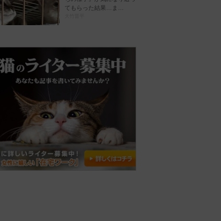
てもらった結果…ま…
大竹晋平