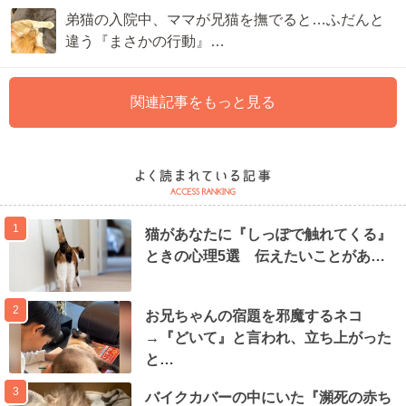
弟猫の入院中、ママが兄猫を撫でると…ふだんと
違う『まさかの行動』…
関連記事をもっと見る
1
猫があなたに『しっぽで触れてくる』
ときの心理5選 伝えたいことがあ…
2
お兄ちゃんの宿題を邪魔するネコ
→『どいて』と言われ、立ち上がった
と…
3
バイクカバーの中にいた『瀕死の赤ち