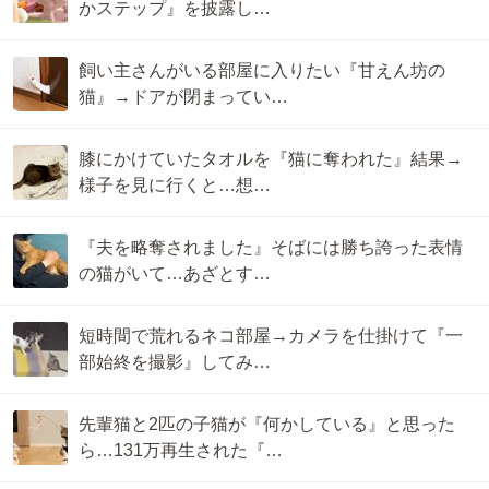
かステップ』を披露し…
飼い主さんがいる部屋に入りたい『甘えん坊の
猫』→ドアが閉まってい…
膝にかけていたタオルを『猫に奪われた』結果→
様子を見に行くと…想…
『夫を略奪されました』そばには勝ち誇った表情
の猫がいて…あざとす…
短時間で荒れるネコ部屋→カメラを仕掛けて『一
部始終を撮影』してみ…
先輩猫と2匹の子猫が『何かしている』と思った
ら…131万再生された『…