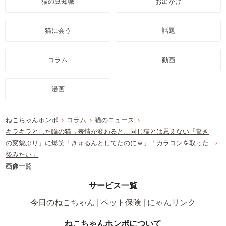
猫の豆知識
お出かけ
猫に会う
話題
コラム
動画
漫画
ねこちゃんホンポ
コラム
猫のニュース
キラキラとした瞳の猫→表情が変わると…同じ猫とは思えない『驚き
の変貌ぶり』に爆笑「きゅるんとしてたのにｗ」「カラコンを取った
後みたい」
画像一覧
サービス一覧
今日のねこちゃん
ペット保険
にゃんリンク
ねこちゃんホンポについて