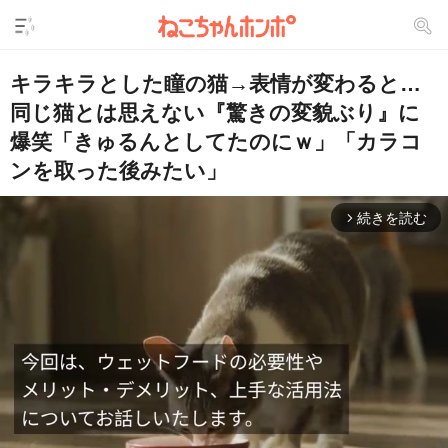
キラキラとした瞳の猫→表情が変わると…
同じ猫とは思えない『驚きの変貌ぶり』に
爆笑「きゅるんとしてたのにｗ」「カラコ
ンを取った後みたい」
続きを読む
arrow_forward_ios