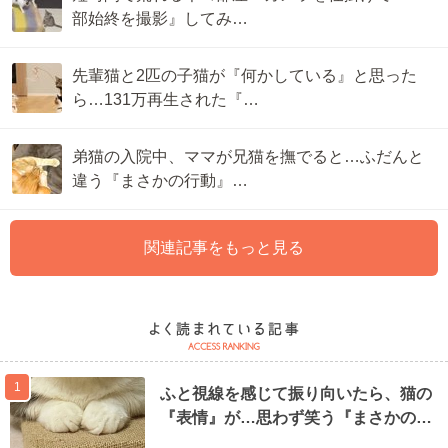
部始終を撮影』してみ…
先輩猫と2匹の子猫が『何かしている』と思った
ら…131万再生された『…
弟猫の入院中、ママが兄猫を撫でると…ふだんと
違う『まさかの行動』…
関連記事をもっと見る
1
ふと視線を感じて振り向いたら、猫の
『表情』が…思わず笑う『まさかの…