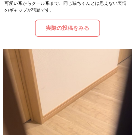
可愛い系からクール系まで、同じ猫ちゃんとは思えない表情
のギャップが話題です。
M
u
実際の投稿をみる
t
e