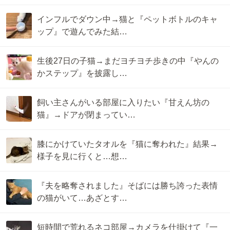
インフルでダウン中→猫と『ペットボトルのキャ
ップ』で遊んでみた結…
生後27日の子猫→まだヨチヨチ歩きの中『やんの
かステップ』を披露し…
飼い主さんがいる部屋に入りたい『甘えん坊の
猫』→ドアが閉まってい…
膝にかけていたタオルを『猫に奪われた』結果→
様子を見に行くと…想…
『夫を略奪されました』そばには勝ち誇った表情
の猫がいて…あざとす…
短時間で荒れるネコ部屋→カメラを仕掛けて『一