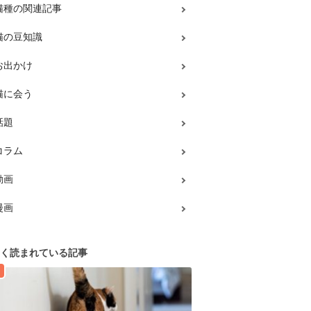
猫種の関連記事
猫の豆知識
お出かけ
猫に会う
話題
コラム
動画
漫画
く読まれている記事