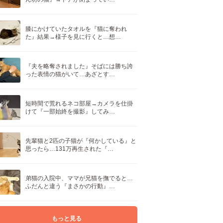
膝にかけていたタオルを『猫に奪われ
た』結果→様子を見に行くと…想…
『夫を略奪されました』そばには勝ち誇
った表情の猫がいて…あざとす…
短時間で荒れるネコ部屋→カメラを仕掛
けて『一部始終を撮影』してみ…
先輩猫と2匹の子猫が『何かしている』と
思ったら…131万再生された『…
弟猫の入院中、ママが兄猫を撫でると…
ふだんと違う『まさかの行動』…
もっと見る