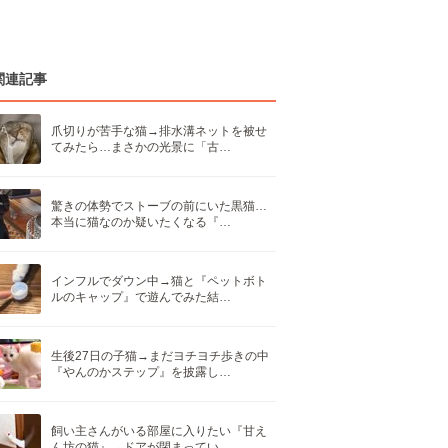
関連記事
爪切りが苦手な猫→排水溝ネットを被せ
てみたら…まさかの光景に「古…
驚きの体勢でストーブの前にいた黒猫…
本当に猫なのか疑いたくなる『…
インフルでダウン中→猫と『ペットボト
ルのキャップ』で遊んでみた結…
生後27日の子猫→まだヨチヨチ歩きの中
『やんのかステップ』を披露し…
飼い主さんがいる部屋に入りたい『甘え
ん坊の猫』→ドアが閉まってい…