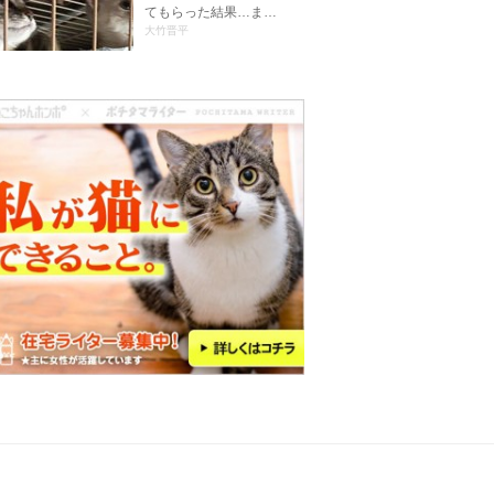
てもらった結果…ま…
大竹晋平