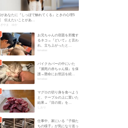
猫があなたに『しっぽで触れてくる』ときの心理5
選 伝えたいことがあ…
かぎやま ゆか
お兄ちゃんの宿題を邪魔す
るネコ→『どいて』と言わ
れ、立ち上がったと…
tonakai
バイクカバーの中にいた
『瀕死の赤ちゃん猫』を保
護→懸命にお世話を続…
tonakai
マグロの切り身を食べよう
と、テーブルの上に置いた
結果→『目の前』を…
しおり
仕事中、家にいる『子猫た
ちの様子』が気になり送っ