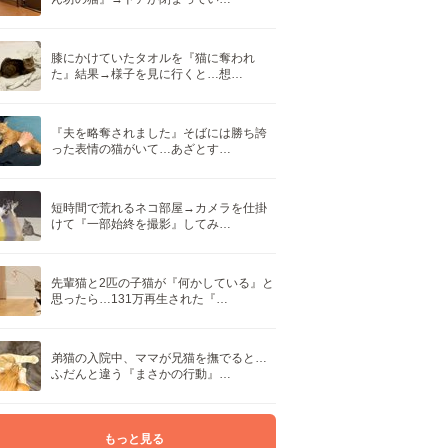
膝にかけていたタオルを『猫に奪われ
た』結果→様子を見に行くと…想…
『夫を略奪されました』そばには勝ち誇
った表情の猫がいて…あざとす…
短時間で荒れるネコ部屋→カメラを仕掛
けて『一部始終を撮影』してみ…
先輩猫と2匹の子猫が『何かしている』と
思ったら…131万再生された『…
弟猫の入院中、ママが兄猫を撫でると…
ふだんと違う『まさかの行動』…
もっと見る