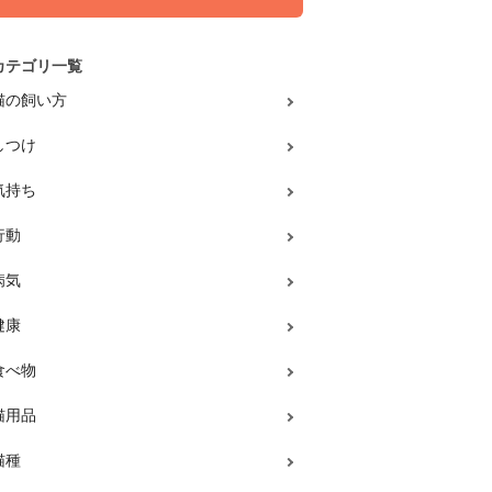
カテゴリ一覧
猫の飼い方
しつけ
気持ち
行動
病気
健康
食べ物
猫用品
猫種