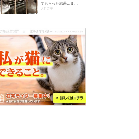
てもらった結果…ま…
大竹晋平