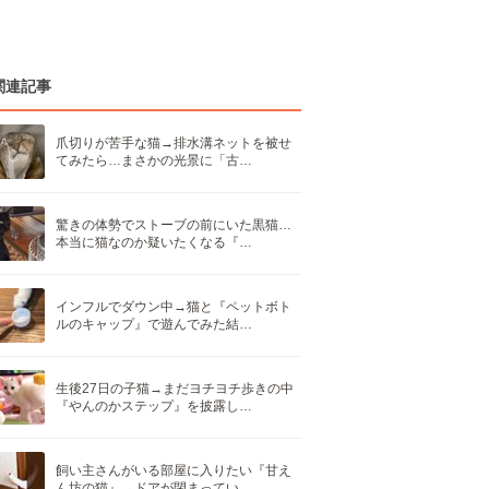
関連記事
爪切りが苦手な猫→排水溝ネットを被せ
てみたら…まさかの光景に「古…
驚きの体勢でストーブの前にいた黒猫…
本当に猫なのか疑いたくなる『…
インフルでダウン中→猫と『ペットボト
ルのキャップ』で遊んでみた結…
生後27日の子猫→まだヨチヨチ歩きの中
『やんのかステップ』を披露し…
飼い主さんがいる部屋に入りたい『甘え
ん坊の猫』→ドアが閉まってい…