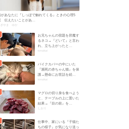
猫があなたに『しっぽで触れてくる』ときの心理5
選 伝えたいことがあ…
かぎやま ゆか
お兄ちゃんの宿題を邪魔す
るネコ→『どいて』と言わ
れ、立ち上がったと…
tonakai
バイクカバーの中にいた
『瀕死の赤ちゃん猫』を保
護→懸命にお世話を続…
tonakai
マグロの切り身を食べよう
と、テーブルの上に置いた
結果→『目の前』を…
しおり
仕事中、家にいる『子猫た
ちの様子』が気になり送っ