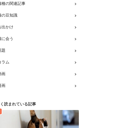
猫種の関連記事
猫の豆知識
お出かけ
猫に会う
話題
コラム
動画
漫画
く読まれている記事