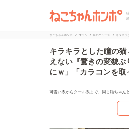
ねこちゃんホンポ
コラム
猫のニュース
キラキラ
キラキラとした瞳の猫
えない『驚きの変貌ぶ
にｗ」「カラコンを取
可愛い系からクール系まで、同じ猫ちゃん
L
/
U
o
n
a
m
d
u
e
t
d
e
:
2
7