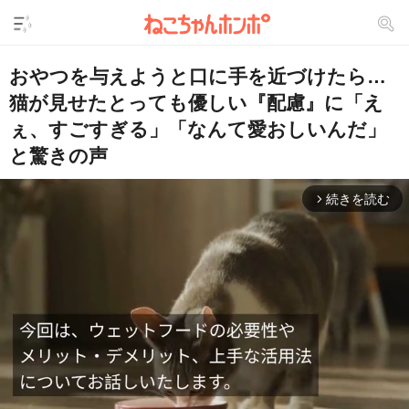
おやつを与えようと口に手を近づけたら…
猫が見せたとっても優しい『配慮』に「え
ぇ、すごすぎる」「なんて愛おしいんだ」
と驚きの声
続きを読む
arrow_forward_ios