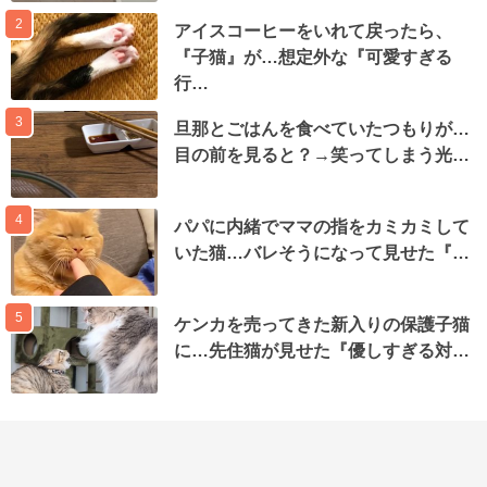
2
アイスコーヒーをいれて戻ったら、
『子猫』が…想定外な『可愛すぎる
行…
3
旦那とごはんを食べていたつもりが…
目の前を見ると？→笑ってしまう光…
4
パパに内緒でママの指をカミカミして
いた猫…バレそうになって見せた『…
5
ケンカを売ってきた新入りの保護子猫
に…先住猫が見せた『優しすぎる対…