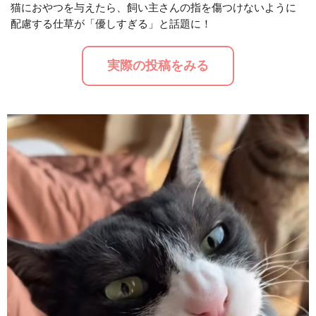
猫におやつを与えたら、飼い主さんの指を傷つけないように
配慮する仕草が「優しすぎる」と話題に！
M
u
実際の投稿をみる
t
e