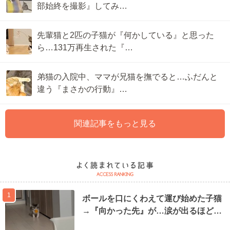
部始終を撮影』してみ…
先輩猫と2匹の子猫が『何かしている』と思った
ら…131万再生された『…
弟猫の入院中、ママが兄猫を撫でると…ふだんと
違う『まさかの行動』…
関連記事をもっと見る
1
ボールを口にくわえて運び始めた子猫
→『向かった先』が…涙が出るほど…