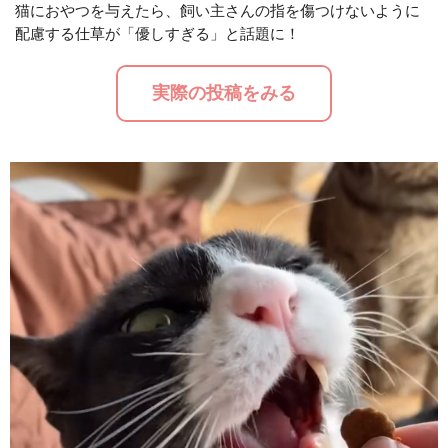
猫におやつを与えたら、飼い主さんの指を傷つけないように
配慮する仕草が「優しすぎる」と話題に！
M
u
実際の投稿をみる
t
e