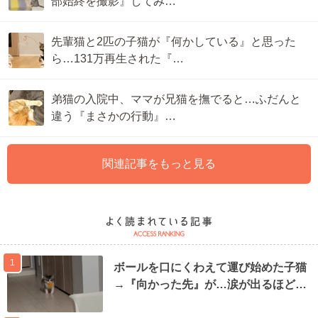
部始終を撮影』してみ…
先輩猫と2匹の子猫が『何かしている』と思った
ら…131万再生された『…
弟猫の入院中、ママが兄猫を撫でると…ふだんと
違う『まさかの行動』…
関連記事をもっと見る
1
ボールを口にくわえて運び始めた子猫
→『向かった先』が…涙が出るほど…