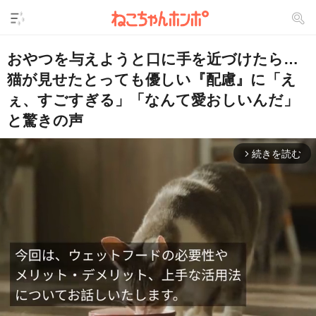
おやつを与えようと口に手を近づけたら…
猫が見せたとっても優しい『配慮』に「え
ぇ、すごすぎる」「なんて愛おしいんだ」
と驚きの声
続きを読む
arrow_forward_ios