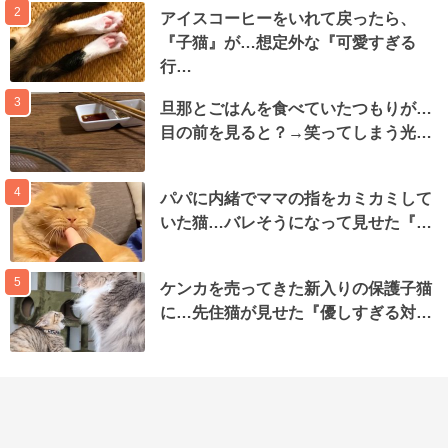
2
アイスコーヒーをいれて戻ったら、
『子猫』が…想定外な『可愛すぎる
行…
3
旦那とごはんを食べていたつもりが…
目の前を見ると？→笑ってしまう光…
4
パパに内緒でママの指をカミカミして
いた猫…バレそうになって見せた『…
5
ケンカを売ってきた新入りの保護子猫
に…先住猫が見せた『優しすぎる対…