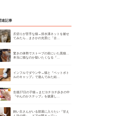
関連記事
爪切りが苦手な猫→排水溝ネットを被せ
てみたら…まさかの光景に「古…
驚きの体勢でストーブの前にいた黒猫…
本当に猫なのか疑いたくなる『…
インフルでダウン中→猫と『ペットボト
ルのキャップ』で遊んでみた結…
生後27日の子猫→まだヨチヨチ歩きの中
『やんのかステップ』を披露し…
飼い主さんがいる部屋に入りたい『甘え
ん坊の猫』→ドアが閉まってい…