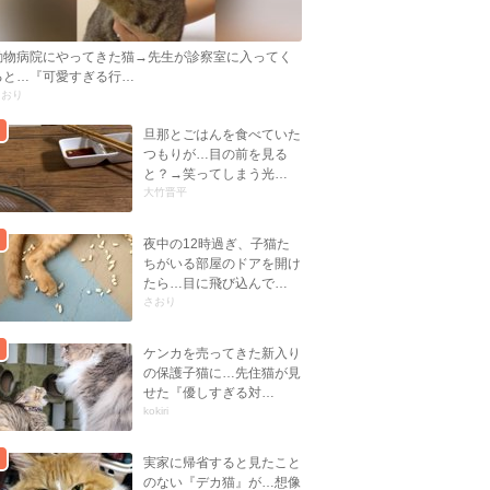
動物病院にやってきた猫→先生が診察室に入ってく
ると…『可愛すぎる行…
しおり
旦那とごはんを食べていた
つもりが…目の前を見る
と？→笑ってしまう光…
大竹晋平
夜中の12時過ぎ、子猫た
ちがいる部屋のドアを開け
たら…目に飛び込んで…
さおり
ケンカを売ってきた新入り
の保護子猫に…先住猫が見
せた『優しすぎる対…
kokiri
実家に帰省すると見たこと
のない『デカ猫』が…想像