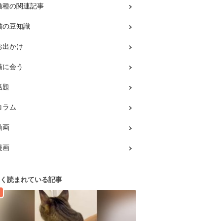
猫種の関連記事
猫の豆知識
お出かけ
猫に会う
話題
コラム
動画
漫画
く読まれている記事