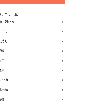
カテゴリ一覧
猫の飼い方
しつけ
気持ち
行動
病気
健康
食べ物
猫用品
猫種