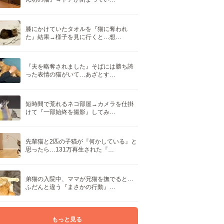
膝にかけていたタオルを『猫に奪われ
た』結果→様子を見に行くと…想…
『夫を略奪されました』そばには勝ち誇
った表情の猫がいて…あざとす…
短時間で荒れるネコ部屋→カメラを仕掛
けて『一部始終を撮影』してみ…
先輩猫と2匹の子猫が『何かしている』と
思ったら…131万再生された『…
弟猫の入院中、ママが兄猫を撫でると…
ふだんと違う『まさかの行動』…
もっと見る