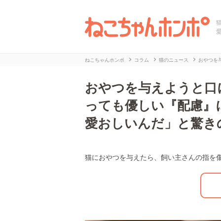
ねこちゃんホンポ
コラム
猫のニュース
おやつを
おやつを与えようと口
っても優しい『配慮』
愛おしいんだ」と驚き
猫におやつを与えたら、飼い主さんの指を
L
/
U
o
n
a
m
d
u
e
t
d
e
:
2
9