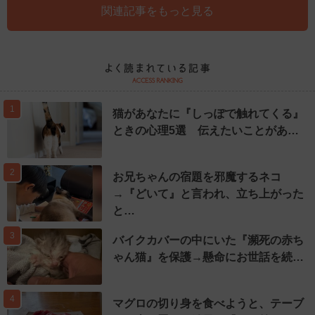
関連記事をもっと見る
1
猫があなたに『しっぽで触れてくる』
ときの心理5選 伝えたいことがあ…
2
お兄ちゃんの宿題を邪魔するネコ
→『どいて』と言われ、立ち上がった
と…
3
バイクカバーの中にいた『瀕死の赤ち
ゃん猫』を保護→懸命にお世話を続…
4
マグロの切り身を食べようと、テーブ