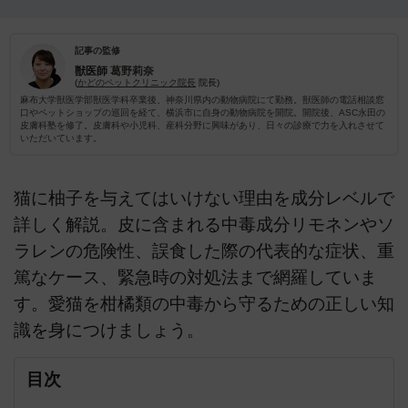
記事の監修
獣医師
葛野莉奈
(
かどのペットクリニック院長
院長)
麻布大学獣医学部獣医学科卒業後、神奈川県内の動物病院にて勤務。獣医師の電話相談窓
口やペットショップの巡回を経て、横浜市に自身の動物病院を開院。開院後、ASC永田の
皮膚科塾を修了。皮膚科や小児科、産科分野に興味があり、日々の診療で力を入れさせて
いただいています。
猫に柚子を与えてはいけない理由を成分レベルで
詳しく解説。皮に含まれる中毒成分リモネンやソ
ラレンの危険性、誤食した際の代表的な症状、重
篤なケース、緊急時の対処法まで網羅していま
す。愛猫を柑橘類の中毒から守るための正しい知
識を身につけましょう。
目次