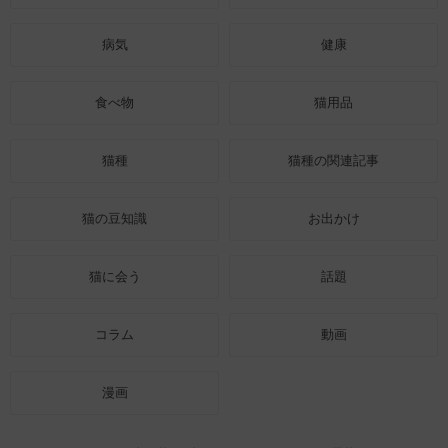
病気
健康
食べ物
猫用品
猫種
猫種の関連記事
猫の豆知識
お出かけ
猫に会う
話題
コラム
動画
漫画