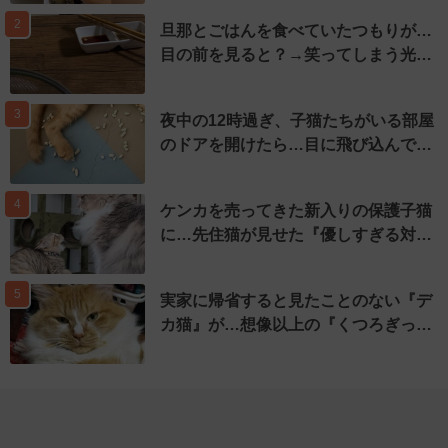
2
旦那とごはんを食べていたつもりが…
目の前を見ると？→笑ってしまう光…
3
夜中の12時過ぎ、子猫たちがいる部屋
のドアを開けたら…目に飛び込んで…
4
ケンカを売ってきた新入りの保護子猫
に…先住猫が見せた『優しすぎる対…
5
実家に帰省すると見たことのない『デ
カ猫』が…想像以上の『くつろぎっ…