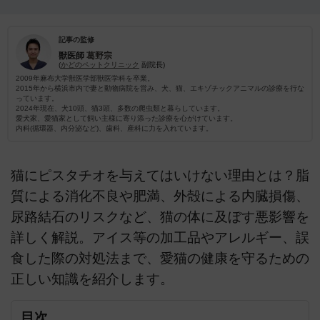
記事の監修
獣医師
葛野宗
(
かどのペットクリニック
副院長)
2009年麻布大学獣医学部獣医学科を卒業。
2015年から横浜市内で妻と動物病院を営み、犬、猫、エキゾチックアニマルの診療を行な
っています。
2024年現在、犬10頭、猫3頭、多数の爬虫類と暮らしています。
愛犬家、愛猫家として飼い主様に寄り添った診療を心がけています。
内科(循環器、内分泌など)、歯科、産科に力を入れています。
猫にピスタチオを与えてはいけない理由とは？脂
質による消化不良や肥満、外殻による内臓損傷、
尿路結石のリスクなど、猫の体に及ぼす悪影響を
詳しく解説。アイス等の加工品やアレルギー、誤
食した際の対処法まで、愛猫の健康を守るための
正しい知識を紹介します。
目次