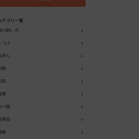
カテゴリ一覧
猫の飼い方
しつけ
気持ち
行動
病気
健康
食べ物
猫用品
猫種