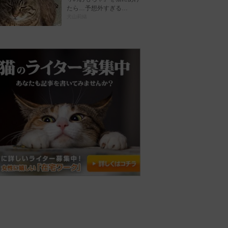
たら…予想外すぎる…
犬山莉緒