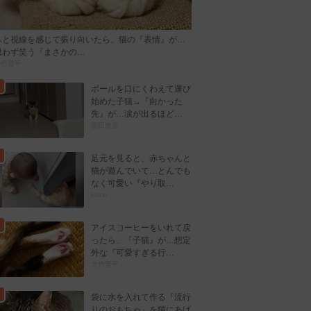
ふと視線を感じて振り向いたら、猫の『表情』が…
思わず笑う『まさかの…
大竹晋平
ボールを口にくわえて運び
始めた子猫→『向かった
先』が…涙が出るほど…
曽田恵音
足元を見ると、赤ちゃんと
猫が遊んでいて…とんでも
なく可愛い『やり取…
kokiri
アイスコーヒーをいれて戻
ったら、『子猫』が…想定
外な『可愛すぎる行…
大竹晋平
袋に水を入れて作る『流行
りのおもちゃ』を猫にあげ