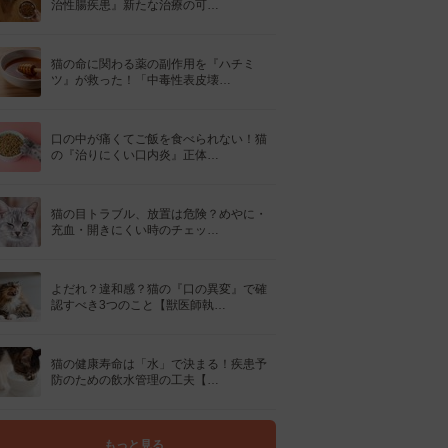
治性腸疾患』新たな治療の可…
猫の命に関わる薬の副作用を『ハチミ
ツ』が救った！「中毒性表皮壊…
口の中が痛くてご飯を食べられない！猫
の『治りにくい口内炎』正体…
猫の目トラブル、放置は危険？めやに・
充血・開きにくい時のチェッ…
よだれ？違和感？猫の『口の異変』で確
認すべき3つのこと【獣医師執…
猫の健康寿命は「水」で決まる！疾患予
防のための飲水管理の工夫【…
もっと見る