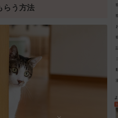
もらう方法
よ
1