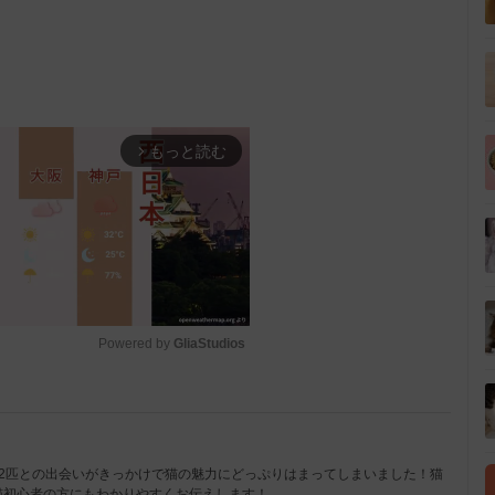
もっと読む
arrow_forward_ios
Powered by 
GliaStudios
M
u
t
2匹との出会いがきっかけで猫の魅力にどっぷりはまってしまいました！猫
猫初心者の方にもわかりやすくお伝えします！