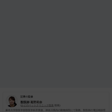
記事の監修
獣医師
葛野莉奈
(
かどのペットクリニック院長
院長)
麻布大学獣医学部獣医学科卒業後、神奈川県内の動物病院にて勤務。獣医師の電話相談窓