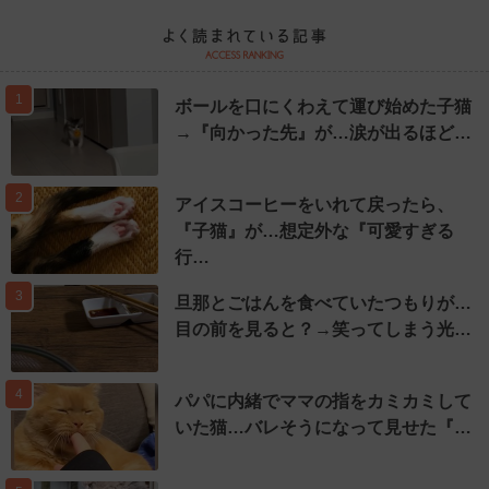
1
ボールを口にくわえて運び始めた子猫
→『向かった先』が…涙が出るほど…
2
アイスコーヒーをいれて戻ったら、
『子猫』が…想定外な『可愛すぎる
行…
3
旦那とごはんを食べていたつもりが…
目の前を見ると？→笑ってしまう光…
4
パパに内緒でママの指をカミカミして
いた猫…バレそうになって見せた『…