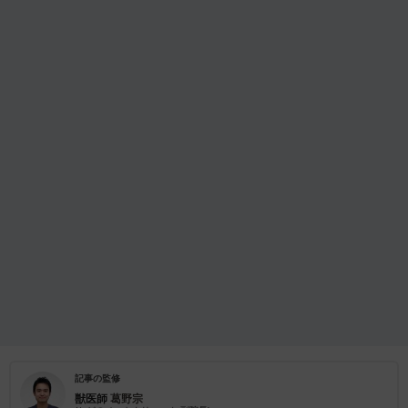
記事の監修
獣医師
葛野宗