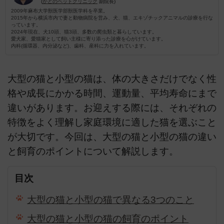
(
かどのペットクリニック
副院長)
2009年麻布大学獣医学部獣医学科を卒業。
2015年から横浜市内で妻と動物病院を営み、犬、猫、エキゾチックアニマルの診療を行な
っています。
2024年現在、犬10頭、猫3頭、多数の爬虫類と暮らしています。
愛犬家、愛猫家として飼い主様に寄り添った診療を心がけています。
内科(循環器、内分泌など)、歯科、産科に力を入れています。
大型の猫と小型の猫は、体の大きさだけでなく性
格や成長にかかる時間、運動量、平均寿命にまで
違いがあります。お迎えする際には、それぞれの
特徴をよく理解し家庭環境に適した猫を選ぶこと
が大切です。今回は、大型の猫と小型の猫の違い
と飼育のポイントについて解説します。
目次
大型の猫と小型の猫で異なる3つのこと
大型の猫と小型の猫の飼育のポイント