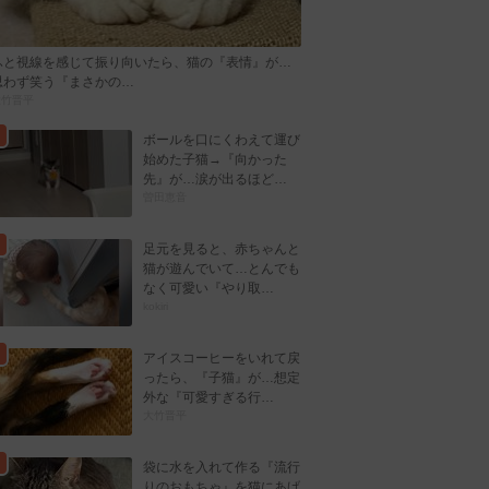
ふと視線を感じて振り向いたら、猫の『表情』が…
思わず笑う『まさかの…
大竹晋平
ボールを口にくわえて運び
始めた子猫→『向かった
先』が…涙が出るほど…
曽田恵音
足元を見ると、赤ちゃんと
猫が遊んでいて…とんでも
なく可愛い『やり取…
kokiri
アイスコーヒーをいれて戻
ったら、『子猫』が…想定
外な『可愛すぎる行…
大竹晋平
袋に水を入れて作る『流行
りのおもちゃ』を猫にあげ