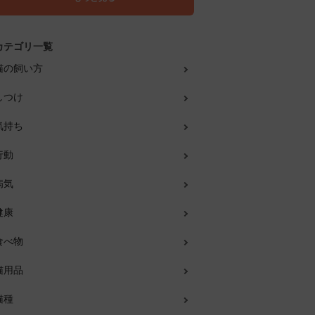
カテゴリ一覧
猫の飼い方
しつけ
気持ち
行動
病気
健康
食べ物
猫用品
猫種