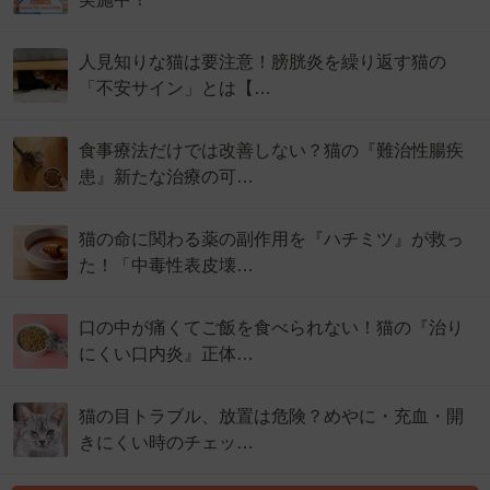
人見知りな猫は要注意！膀胱炎を繰り返す猫の
「不安サイン」とは【…
食事療法だけでは改善しない？猫の『難治性腸疾
患』新たな治療の可…
猫の命に関わる薬の副作用を『ハチミツ』が救っ
た！「中毒性表皮壊…
口の中が痛くてご飯を食べられない！猫の『治り
にくい口内炎』正体…
猫の目トラブル、放置は危険？めやに・充血・開
きにくい時のチェッ…