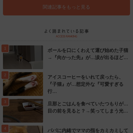
関連記事をもっと見る
1
ボールを口にくわえて運び始めた子猫
→『向かった先』が…涙が出るほど…
2
アイスコーヒーをいれて戻ったら、
『子猫』が…想定外な『可愛すぎる
行…
3
旦那とごはんを食べていたつもりが…
目の前を見ると？→笑ってしまう光…
4
パパに内緒でママの指をカミカミして