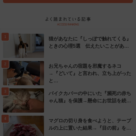
1
猫があなたに『しっぽで触れてくる』
ときの心理5選 伝えたいことがあ…
2
お兄ちゃんの宿題を邪魔するネコ
→『どいて』と言われ、立ち上がった
と…
3
バイクカバーの中にいた『瀕死の赤ち
ゃん猫』を保護→懸命にお世話を続…
4
マグロの切り身を食べようと、テーブ
ルの上に置いた結果→『目の前』を…