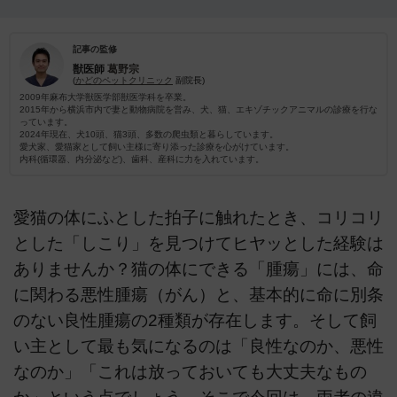
記事の監修
獣医師
葛野宗
(
かどのペットクリニック
副院長)
2009年麻布大学獣医学部獣医学科を卒業。
2015年から横浜市内で妻と動物病院を営み、犬、猫、エキゾチックアニマルの診療を行な
っています。
2024年現在、犬10頭、猫3頭、多数の爬虫類と暮らしています。
愛犬家、愛猫家として飼い主様に寄り添った診療を心がけています。
内科(循環器、内分泌など)、歯科、産科に力を入れています。
愛猫の体にふとした拍子に触れたとき、コリコリ
とした「しこり」を見つけてヒヤッとした経験は
ありませんか？猫の体にできる「腫瘍」には、命
に関わる悪性腫瘍（がん）と、基本的に命に別条
のない良性腫瘍の2種類が存在します。そして飼
い主として最も気になるのは「良性なのか、悪性
なのか」「これは放っておいても大丈夫なもの