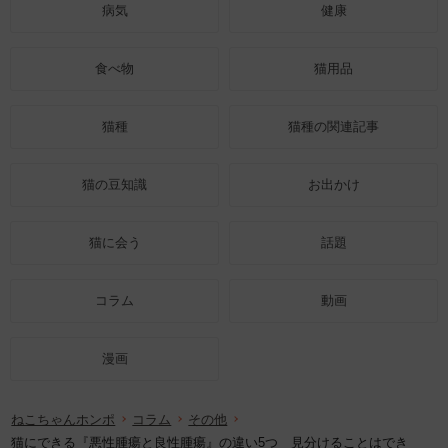
病気
健康
食べ物
猫用品
猫種
猫種の関連記事
猫の豆知識
お出かけ
猫に会う
話題
コラム
動画
漫画
ねこちゃんホンポ
コラム
その他
猫にできる『悪性腫瘍と良性腫瘍』の違い5つ 見分けることはでき