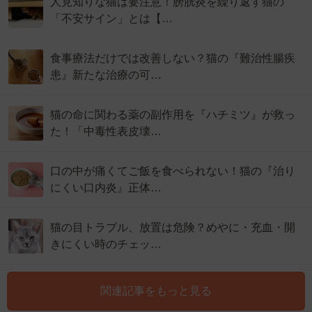
人見知りな猫は要注意！膀胱炎を繰り返す猫の
「不安サイン」とは【…
食事療法だけでは改善しない？猫の『難治性腸疾
患』新たな治療の可…
猫の命に関わる薬の副作用を『ハチミツ』が救っ
た！「中毒性表皮壊…
口の中が痛くてご飯を食べられない！猫の『治り
にくい口内炎』正体…
猫の目トラブル、放置は危険？めやに・充血・開
きにくい時のチェッ…
関連記事をもっと見る