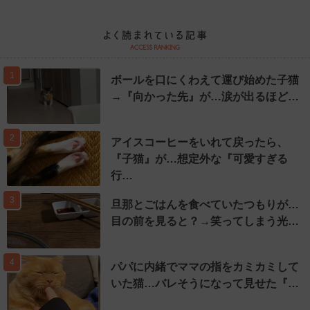
1
ボールを口にくわえて運び始めた子猫
→『向かった先』が…涙が出るほど…
2
アイスコーヒーをいれて戻ったら、
『子猫』が…想定外な『可愛すぎる
行…
3
旦那とごはんを食べていたつもりが…
目の前を見ると？→笑ってしまう光…
4
パパに内緒でママの指をカミカミして
いた猫…バレそうになって見せた『…