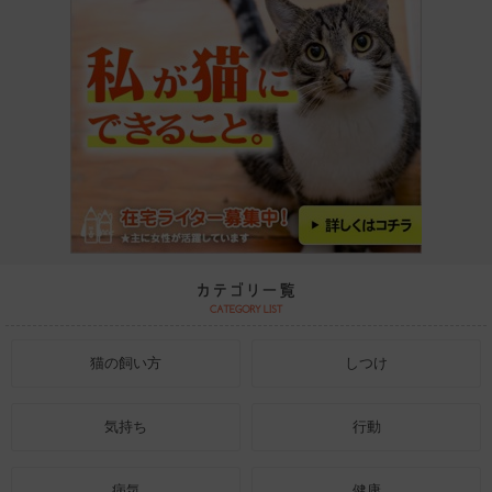
猫の飼い方
しつけ
気持ち
行動
病気
健康